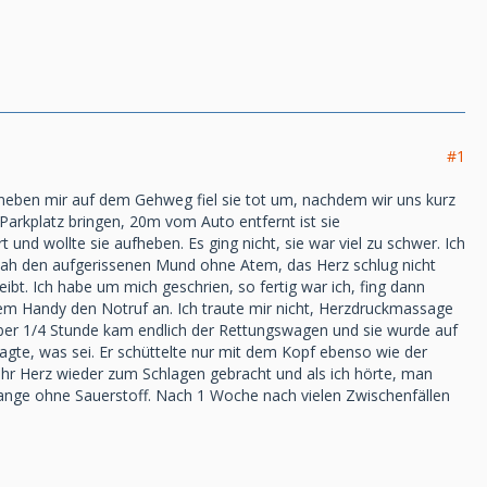
#1
 neben mir auf dem Gehweg fiel sie tot um, nachdem wir uns kurz
 Parkplatz bringen, 20m vom Auto entfernt ist sie
und wollte sie aufheben. Es ging nicht, sie war viel zu schwer. Ich
ch sah den aufgerissenen Mund ohne Atem, das Herz schlug nicht
ibt. Ich habe um mich geschrien, so fertig war ich, fing dann
em Handy den Notruf an. Ich traute mir nicht, Herzdruckmassage
r 1/4 Stunde kam endlich der Rettungswagen und sie wurde auf
gte, was sei. Er schüttelte nur mit dem Kopf ebenso wie der
ihr Herz wieder zum Schlagen gebracht und als ich hörte, man
lange ohne Sauerstoff. Nach 1 Woche nach vielen Zwischenfällen