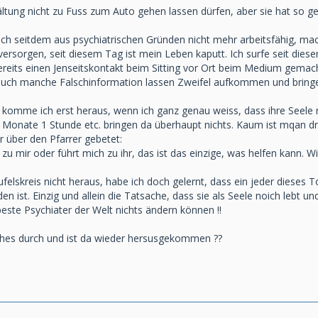
kältung nicht zu Fuss zum Auto gehen lassen dürfen, aber sie hat so ged
ich seitdem aus psychiatrischen Gründen nicht mehr arbeitsfähig, mac
versorgen, seit diesem Tag ist mein Leben kaputt. Ich surfe seit die
reits einen Jenseitskontakt beim Sitting vor Ort beim Medium gemacht
auch manche Falschinformation lassen Zweifel aufkommen und bringe
 komme ich erst heraus, wenn ich ganz genau weiss, dass ihre Seele n
 2 Monate 1 Stunde etc. bringen da überhaupt nichts. Kaum ist mqan d
r über den Pfarrer gebetet:
zu mir oder führt mich zu ihr, das ist das einzige, was helfen kann. W
lskreis nicht heraus, habe ich doch gelernt, dass ein jeder dieses 
n ist. Einzig und allein die Tatsache, dass sie als Seele noich lebt 
beste Psychiater der Welt nichts ändern können !!
ches durch und ist da wieder hersusgekommen ??