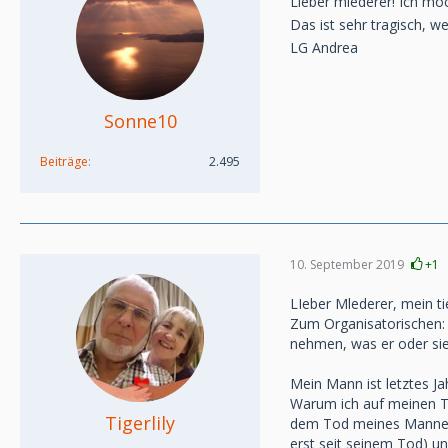
Lieber mlederer! Ich möc
Das ist sehr tragisch, wei
LG Andrea
Sonne10
Beiträge
2.495
10. September 2019
+1
LIeber Mlederer, mein ti
Zum Organisatorischen: I
nehmen, was er oder sie
Mein Mann ist letztes Ja
Warum ich auf meinen Th
Tigerlily
dem Tod meines Mannes a
erst seit seinem Tod) un