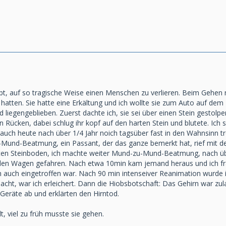
bt, auf so tragische Weise einen Menschen zu verlieren. Beim Gehen
hatten. Sie hatte eine Erkältung und ich wollte sie zum Auto auf dem
gengeblieben. Zuerst dachte ich, sie sei über einen Stein gestolpert 
en Rücken, dabei schlug ihr kopf auf den harten Stein und blutete. I
 auch heute nach über 1/4 Jahr noich tagsüber fast in den Wahnsinn tre
Mund-Beatmung, ein Passant, der das ganze bemerkt hat, rief mit d
en Steinboden, ich machte weiter Mund-zu-Mund-Beatmung, nach übe
 den Wagen gefahren. Nach etwa 10min kam jemand heraus und ich fra
h auch eingetroffen war. Nach 90 min intenseiver Reanimation wurde 
cht, war ich erleichert. Dann die Hiobsbotschaft: Das Gehirn war zu
e Geräte ab und erklärten den Hirntod.
t, viel zu früh musste sie gehen.