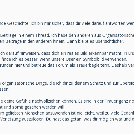
de Geschichte. Ich bin mir sicher, dass dir viele darauf antworten we
ne Beiträge in einem Thread. Ich habe den anderen aus Organisatorisc
n Beiträge in den anderen hinein. Dann bleibt es übersichtlicher.
h darauf hinweisen, dass dich ein reales Bild erkennbar macht. In u
finde ich es besser, wenn unsere User ein Symbolbild verwenden.
Gründen hier und betreue das Forum als Trauerbegleiterin. Deshalb ver
ele organisatorische Dinge, die ich dir zu deinem Schutz und zur Übersi
ssen.
le deine Gefühle nachvollziehen können. Es sind in der Trauer ganz no
st und somit gesehen werden will.
m geliebten Menschen anzuwenden ist nie leicht, weil zu viele Gedank
erletzung auszulösen. Du hast das getan, was dir möglich war und d