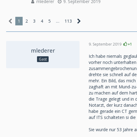
mlederer
9. September 2019
1
2
3
4
5
…
113
9. September 2019
+1
mlederer
Ich habe niemals geglau
Gast
vorher noch unterhalten 
zusammengebrochenund lie
drehte sie schnell auf d
mehr. Ein Bild, das mich
zaghaft an mit Mund-zu-
zu machen auf dem hart
die Trage gelegt und in
Notarzt, der kurz danac
habe gerade ein CT gema
auf ITS schalteten si di
Sie wurde nur 53 Jahre al