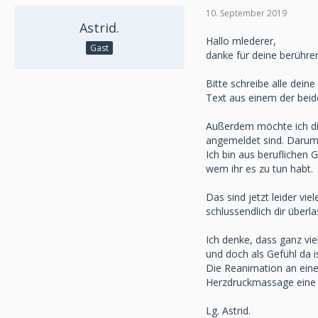
10. September 2019
Astrid.
Hallo mlederer,
Gast
danke für deine berühren
Bitte schreibe alle dei
Text aus einem der beide
Außerdem möchte ich dic
angemeldet sind. Darum 
Ich bin aus beruflichen 
wem ihr es zu tun habt.
Das sind jetzt leider vi
schlussendlich dir überla
Ich denke, dass ganz vie
und doch als Gefühl da i
Die Reanimation an eine
Herzdruckmassage eine V
Lg. Astrid.