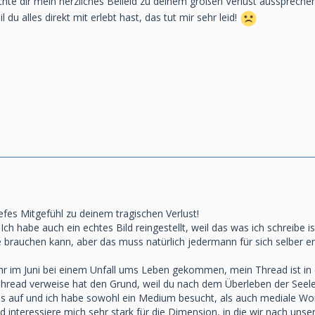
hte dir mein herzliches Beileid zu deinem großen Verlust aussprechen
l du alles direkt mit erlebt hast, das tut mir sehr leid!
efes Mitgefühl zu deinem tragischen Verlust!
ch habe auch ein echtes Bild reingestellt, weil das was ich schreibe is
 brauchen kann, aber das muss natürlich jedermann für sich selber e
hr im Juni bei einem Unfall ums Leben gekommen, mein Thread ist in der
read verweise hat den Grund, weil du nach dem Überleben der Seele 
uf und ich habe sowohl ein Medium besucht, als auch mediale Works
d interessiere mich sehr stark für die Dimension, in die wir nach uns