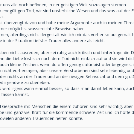
wir uns alle noch befinden, in der geistigen Welt sozusagen sterben.
en endgültigen Tod, wir sind unsterbliche Wesen und das was auf der Erd
at.
lut überzeugt davon und habe meine Argumente auch in meinen Thread 
mmer möglichst wasserdichte Beweise haben.
en, allerdings nicht dergestalt wie ich mir das vorher so ausgemalt 
 in der Situation tiefster Trauer alles andere als leicht.
uben nicht ausreden, aber sei ruhig auch kritisch und hinterfrage die D
denn die Liebe löst sich nach dem Tod nicht einfach auf und sie wird 
 auch kleine Zeichen, wenn du offen genug dafür bist oder begegnest 
nicht vorhersagen, aber unsere Verstorbenen sind sehr lebendig und 
ider nichts an der Trauer und an der riesigen Sehnsucht und dem gr
it irgendwie zu überleben.
 es wird irgendwann einmal besser, so dass man damit leben kann, a
h fassen kannst.
d Gespräche mit Menschen die einem zuhören sind sehr wichtig, aber 
ebe und ganz viel Kraft für die kommende schwere Zeit und ich hoffe d
ovielen anderen Trauernden helfen konnte.