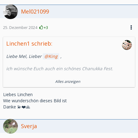
Mel021099
25. Dezember 2024
+3
Linchen1 schrieb:
Liebe Mel, Lieber
King
,
ich wünsche Euch auch ein schönes Chanukka Fest.
einfach bunt das hört sich schön an.
Alles anzeigen
Deswegen für Euch beide einfach bunt. Vlg. Linchen
Liebes Linchen
Wie wunderschön dieses Bild ist
Danke 💫❤️🙏
Sverja