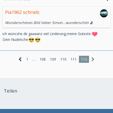
Pia1962 schrieb:
Wunderschönes Bild lieber Simon...wunderschön 🫂
ich wüncshe dir gaaaanz viel Linderung,meine Guteste.
Dein Nudelsche
1
…
108
109
110
111
112
Teilen