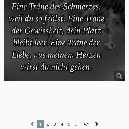
1
2
3
4
5
…
471