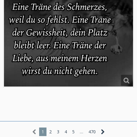
1
2
3
4
5
…
470