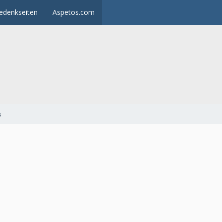
edenkseiten
Aspetos.com
s