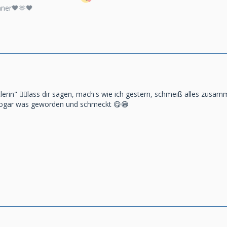
nner🖤🫶🖤
lerin" 🤦‍♀️lass dir sagen, mach's wie ich gestern, schmeiß alles zus
st sogar was geworden und schmeckt 😋😁