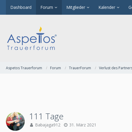
Dashboard
Forum
Mitglieder
Kalender
G
Aspetos Trauerforum
Forum
TrauerForum
Verlust des Partner
111 Tage
Babajaga912
31. März 2021