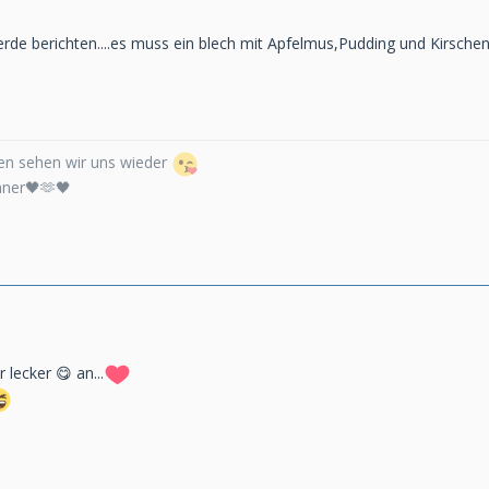
rde berichten....es muss ein blech mit Apfelmus,Pudding und Kirsche
n sehen wir uns wieder
nner🖤🫶🖤
 lecker 😋 an...