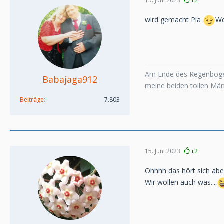
15. Juni 2023
+2
wird gemacht Pia
We
Am Ende des Regenboge
Babajaga912
meine beiden tollen Mä
Beiträge
7.803
15. Juni 2023
+2
Ohhhh das hört sich aber
Wir wollen auch was....