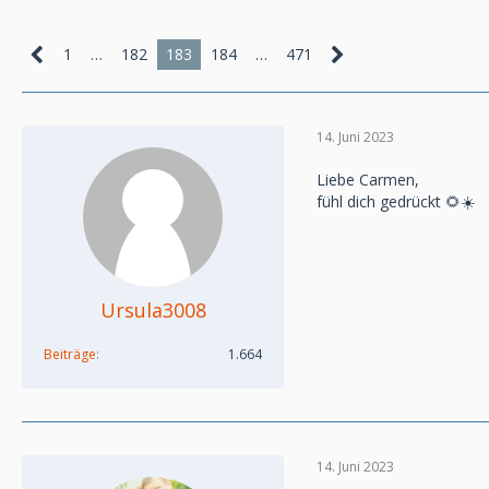
1
…
182
183
184
…
471
14. Juni 2023
Liebe Carmen,
fühl dich gedrückt 🌻☀️
Ursula3008
Beiträge
1.664
14. Juni 2023