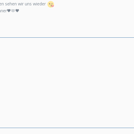
n sehen wir uns wieder
nner🖤🫶🖤