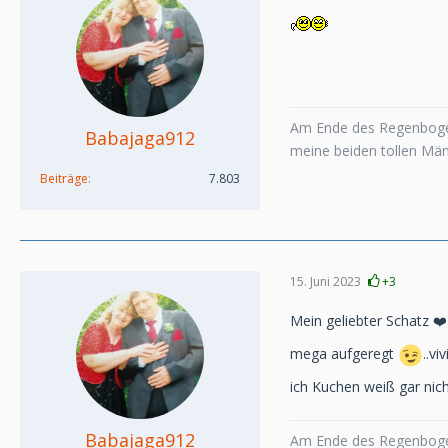
Am Ende des Regenboge
Babajaga912
meine beiden tollen Mä
Beiträge
7.803
15. Juni 2023
+3
Mein geliebter Schatz ❤️
mega aufgeregt
..v
ich Kuchen weiß gar nich
Babajaga912
Am Ende des Regenboge