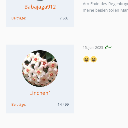
Am Ende des Regenboge
Babajaga912
meine beiden tollen Mä
Beiträge
7.803
15. Juni 2023
+1
Linchen1
Beiträge
14.499