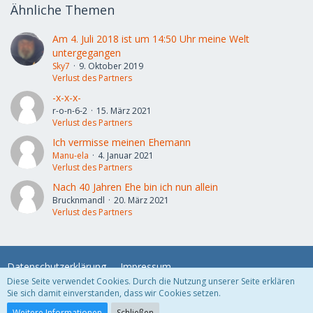
Ähnliche Themen
Am 4. Juli 2018 ist um 14:50 Uhr meine Welt
untergegangen
Sky7
9. Oktober 2019
Verlust des Partners
-x-x-x-
r-o-n-6-2
15. März 2021
Verlust des Partners
Ich vermisse meinen Ehemann
Manu-ela
4. Januar 2021
Verlust des Partners
Nach 40 Jahren Ehe bin ich nun allein
Brucknmandl
20. März 2021
Verlust des Partners
Datenschutzerklärung
Impressum
Diese Seite verwendet Cookies. Durch die Nutzung unserer Seite erklären
Sie sich damit einverstanden, dass wir Cookies setzen.
Community-Software:
WoltLab Suite™
Weitere Informationen
Schließen