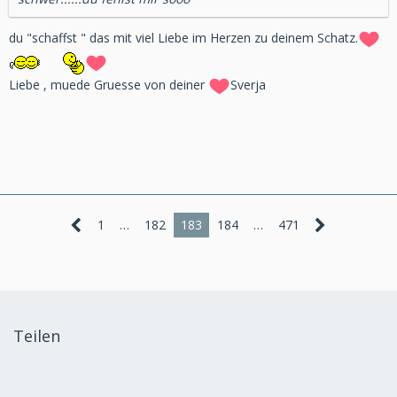
du "schaffst " das mit viel Liebe im Herzen zu deinem Schatz.
Liebe , muede Gruesse von deiner
Sverja
1
…
182
183
184
…
471
Teilen