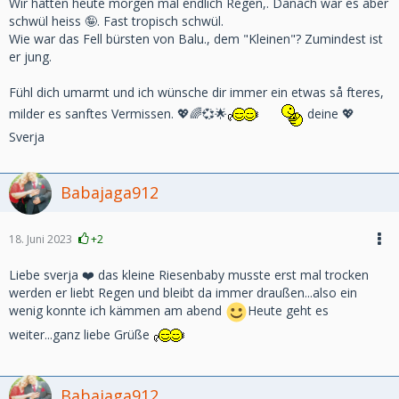
Wir hatten heute morgen mal endlich Regen,. Danach war es aber
schwül heiss 🤪. Fast tropisch schwül.
Wie war das Fell bürsten von Balu., dem "Kleinen"? Zumindest ist
er jung.
Fühl dich umarmt und ich wünsche dir immer ein etwas så fteres,
milder es sanftes Vermissen. 💖🌈💞🌟
deine 💖
Sverja
Babajaga912
18. Juni 2023
+2
Liebe sverja ❤️ das kleine Riesenbaby musste erst mal trocken
werden er liebt Regen und bleibt da immer draußen...also ein
wenig konnte ich kämmen am abend
Heute geht es
weiter...ganz liebe Grüße
Babajaga912