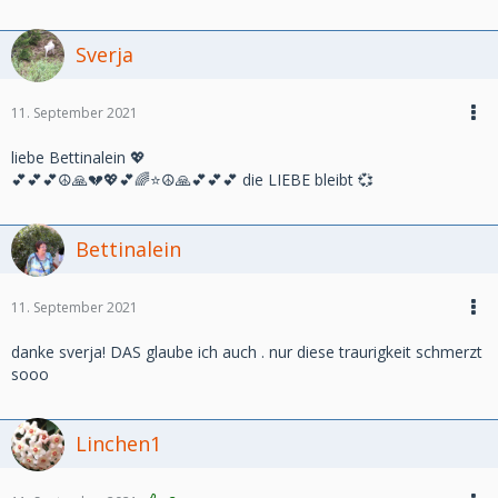
Sverja
11. September 2021
liebe Bettinalein 💖
💕💕💕☮️🙏💔💖💕🌈⭐☮️🙏💕💕💕 die LIEBE bleibt 💞
Bettinalein
11. September 2021
danke sverja! DAS glaube ich auch . nur diese traurigkeit schmerzt
sooo
Linchen1