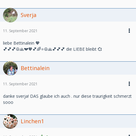
Sverja
11. September 2021
liebe Bettinalein 💖
💕💕💕☮️🙏💔💖💕🌈⭐☮️🙏💕💕💕 die LIEBE bleibt 💞
Bettinalein
11. September 2021
danke sverja! DAS glaube ich auch . nur diese traurigkeit schmerzt
sooo
Linchen1