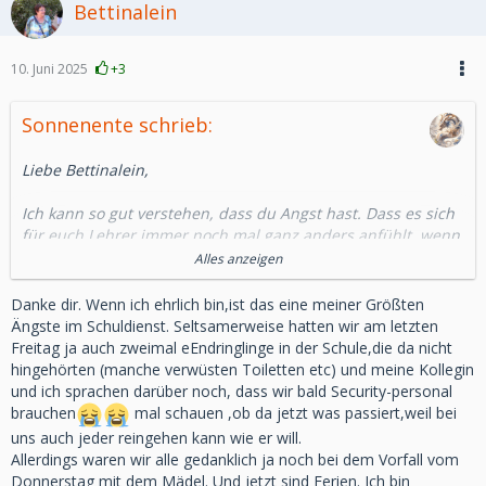
Bettinalein
10. Juni 2025
+3
Sonnenente schrieb:
Liebe Bettinalein,
Ich kann so gut verstehen, dass du Angst hast. Dass es sich
für euch Lehrer immer noch mal ganz anders anfühlt, wenn
wieder einmal etwas Derartiges geschieht.
Alles anzeigen
Gleichzeitig die Verantwortung, die eigenen Angst zu
bekämpfen und dafür den Kindern die Angst zu nehmen.
Danke dir. Wenn ich ehrlich bin,ist das eine meiner Größten
Denn ich vermute, ihr werdet dazu angehalten, mit euren
Ängste im Schuldienst. Seltsamerweise hatten wir am letzten
Schülern darüber zu reden und Ansprechpartner für sie zu
Freitag ja auch zweimal eEndringlinge in der Schule,die da nicht
sein.
hingehörten (manche verwüsten Toiletten etc) und meine Kollegin
und ich sprachen darüber noch, dass wir bald Security-personal
Ich finde es großartig, dass du dich damit beschäftigst,
brauchen
mal schauen ,ob da jetzt was passiert,weil bei
verstehen zu wollen und deshalb wohl auch selbst ein
uns auch jeder reingehen kann wie er will.
wenig genauer hinschaust.
Allerdings waren wir alle gedanklich ja noch bei dem Vorfall vom
Donnerstag mit dem Mädel. Und jetzt sind Ferien. Ich bin