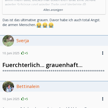
wieder Schüsse und wieder Tode und Verletzte.😔
Meine Gedanken sind bei den Jugendlichen den Eltern
Alles anzeigen
Lehrer und natürlich allen Betroffenen.😔
Das ist das ultimative grauen. Davor habe ich auch total Angst.
Vlg. Linchen
die armen Menschen.
Sverja
10. Juni 2025
+5
Fuerchterlich... grauenhaft...
*****************************************************
Bettinalein
10. Juni 2025
+5