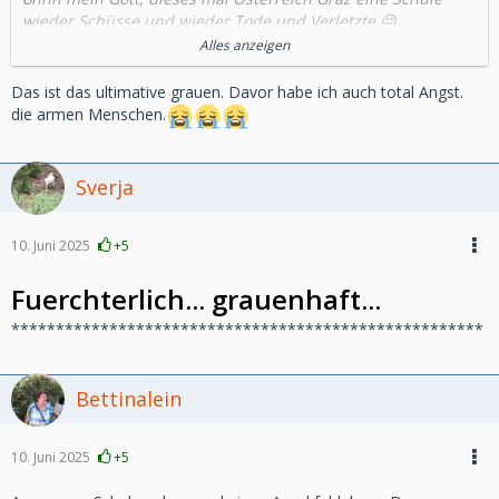
wieder Schüsse und wieder Tode und Verletzte.😔
Meine Gedanken sind bei den Jugendlichen den Eltern
Alles anzeigen
Lehrer und natürlich allen Betroffenen.😔
Das ist das ultimative grauen. Davor habe ich auch total Angst.
Vlg. Linchen
die armen Menschen.
Sverja
10. Juni 2025
+5
Fuerchterlich... grauenhaft...
*****************************************************
Bettinalein
10. Juni 2025
+5