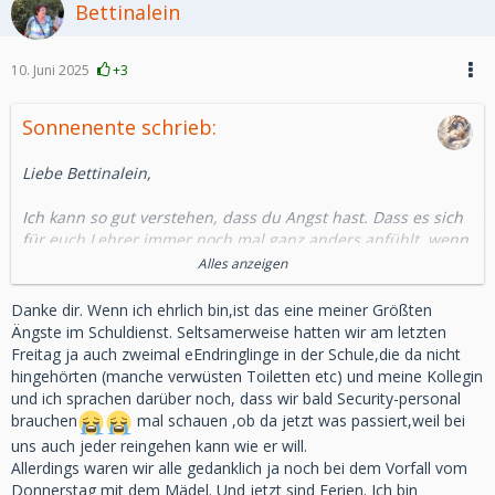
Bettinalein
10. Juni 2025
+3
Sonnenente schrieb:
Liebe Bettinalein,
Ich kann so gut verstehen, dass du Angst hast. Dass es sich
für euch Lehrer immer noch mal ganz anders anfühlt, wenn
wieder einmal etwas Derartiges geschieht.
Alles anzeigen
Gleichzeitig die Verantwortung, die eigenen Angst zu
bekämpfen und dafür den Kindern die Angst zu nehmen.
Danke dir. Wenn ich ehrlich bin,ist das eine meiner Größten
Denn ich vermute, ihr werdet dazu angehalten, mit euren
Ängste im Schuldienst. Seltsamerweise hatten wir am letzten
Schülern darüber zu reden und Ansprechpartner für sie zu
Freitag ja auch zweimal eEndringlinge in der Schule,die da nicht
sein.
hingehörten (manche verwüsten Toiletten etc) und meine Kollegin
und ich sprachen darüber noch, dass wir bald Security-personal
Ich finde es großartig, dass du dich damit beschäftigst,
brauchen
mal schauen ,ob da jetzt was passiert,weil bei
verstehen zu wollen und deshalb wohl auch selbst ein
uns auch jeder reingehen kann wie er will.
wenig genauer hinschaust.
Allerdings waren wir alle gedanklich ja noch bei dem Vorfall vom
Donnerstag mit dem Mädel. Und jetzt sind Ferien. Ich bin