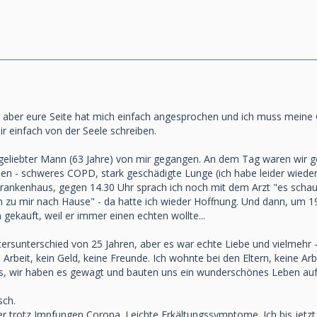
, aber eure Seite hat mich einfach angesprochen und ich muss meine 
ir einfach von der Seele schreiben.
geliebter Mann (63 Jahre) von mir gegangen. An dem Tag waren wir g
ssen - schweres COPD, stark geschädigte Lunge (ich habe leider wi
Krankenhaus, gegen 14.30 Uhr sprach ich noch mit dem Arzt "es schau
en zu mir nach Hause" - da hatte ich wieder Hoffnung. Und dann, um 1
ekauft, weil er immer einen echten wollte...
ersunterschied von 25 Jahren, aber es war echte Liebe und vielmehr - 
rbeit, kein Geld, keine Freunde. Ich wohnte bei den Eltern, keine Arbe
ns, wir haben es gewagt und bauten uns ein wunderschönes Leben auf
sch.
er trotz Impfungen Corona. Leichte Erkältungssymptome. Ich bis jetzt