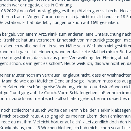
nach war er negativ, alles in Ordnung.
5.06.2022 (mein Geburtstag) ging es ihm plötzlich ganz schlecht. No
ortieren traute. Wegen Corona durfte ich ja nicht mit. Ich wusste 18 
Herzstation. Er hat überlebt, Lungenfunktion auf 16% gesunken.
 bergab. Von einem Arzt/Klinik zum anderen, eine Untersuchung nach 
e Krankheit hat uns verändert. Er hat sich von mir zurückgezogen, mi
aber ich wollte bei ihm, in seiner Nähe sein. Wir haben viel gestritte
n mich gar nicht erinnern, wann er das letzte Mal bei mir im Bett wa
so sehr gestritten, dass ich aus purer Verzweiflung den Ehering abnahm
eht schon, dann geht es schon". Heute weiß ich, das war nicht er, da
iner Mutter noch im Vertrauen, er glaubt nicht, dass er Weihnachten 
Mann da wie das Häufchen Elend und sagte: "warum muss das ausgere
ieben Kater, eine schöne große Wohnung, ein Auto und wir können nich
cht gut" und ging auf die Couch. Vorm Schlafengehen saß er noch imm
or mir zurück und meinte, ich soll schlafen gehen, bei ihm dauert es no
noch schlechter aus, ich wollte den Termin bei der Tierklinik absage
 mich praktisch raus. Also ging ich zu meinen Eltern, den Familienhund 
de du mit ihm. Vielleicht hört er auf dich" - Letztendlich doch den Not
m Krankenhaus, muss 3 Wochen bleiben, ich hab mich schon so auf die 