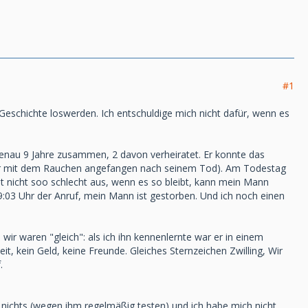
#1
Geschichte loswerden. Ich entschuldige mich nicht dafür, wenn es
enau 9 Jahre zusammen, 2 davon verheiratet. Er konnte das
eder mit dem Rauchen angefangen nach seinem Tod). Am Todestag
t nicht soo schlecht aus, wenn es so bleibt, kann mein Mann
9:03 Uhr der Anruf, mein Mann ist gestorben. Und ich noch einen
wir waren "gleich": als ich ihn kennenlernte war er in einem
it, kein Geld, keine Freunde. Gleiches Sternzeichen Zwilling, Wir
.
 nichts (wegen ihm regelmäßig testen) und ich habe mich nicht