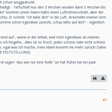
ch schon weggedrückt.
eschädigt - Tiefschlaf! Aus den 3 Wochen wurden dann 5 Wochen bis
ten" konnten (mein Mann hatte einen Luftröhrenschnitt, aber der
). Er schrieb "Ich liebe dich" in die Luft, streichelte meinen Arm
omme schon irgendwie zurecht, schau bitte auf dich" - eigentlich
end auf... weine in der Arbeit, weil mich irgendwas an meinen
h hingehe... Alles ist so frisch, jedes schöne oder nicht schöne
eider, egal was ich mache, mein Mann kommt nie mehr zurück! Dabei
EINE FESTSTELLUNG)
d sagen "das war nur eine Rolle" (er hat früher bei ein paar
#2