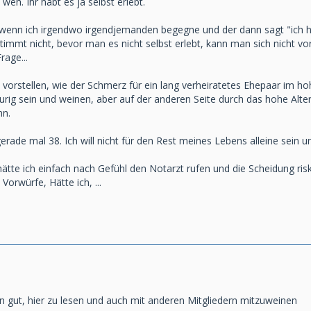
weh. Ihr habt es ja selbst erlebt.
wenn ich irgendwo irgendjemanden begegne und der dann sagt "ich habe
s stimmt nicht, bevor man es nicht selbst erlebt, kann man sich nicht vo
rage...
l vorstellen, wie der Schmerz für ein lang verheiratetes Ehepaar im ho
rig sein und weinen, aber auf der anderen Seite durch das hohe Alter
nn.
gerade mal 38. Ich will nicht für den Rest meines Lebens alleine sein 
hätte ich einfach nach Gefühl den Notarzt rufen und die Scheidung ri
Vorwürfe, Hätte ich, ...
en gut, hier zu lesen und auch mit anderen Mitgliedern mitzuweinen