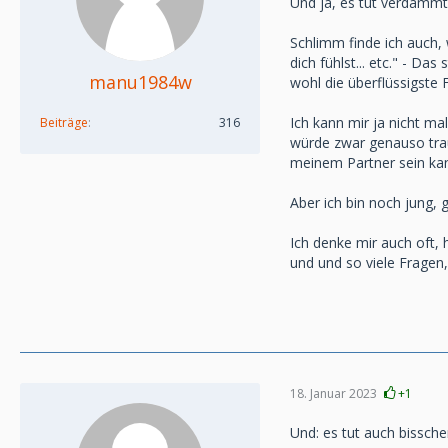
Und ja, es tut verdammt 
Schlimm finde ich auch, 
dich fühlst... etc." - Da
manu1984w
wohl die überflüssigste F
Ich kann mir ja nicht ma
Beiträge
316
würde zwar genauso trau
meinem Partner sein ka
Aber ich bin noch jung, 
Ich denke mir auch oft, 
und und so viele Fragen, 
18. Januar 2023
+1
Und: es tut auch bissch