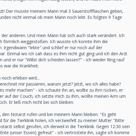
tarzt! Der musste meinem Mann mal 3 Sauerstoffflaschen geben,
Stunden nicht einmal ob mein Mann noch lebt. Es folgten 9 Tage
der anderen. Und mein Mann hat sich auch stark verändert. Ich
ch förmlich weggestoßen. Ich wusste ich konnte ihm die
n. Irgendwann "lebte" und schlief er nur noch auf der
r. Einmal wo ich sah dass es ihm nicht gut ging und ich den Arzt
 und er nur "Willst dich scheiden lassen?" - ich wieder Ring rauf
s war die Krankheit.
noch erleben wird...
chnet mir passieren, warum jetzt? Jetzt, wo ich alles habe?
ts mehr machen" - ich schaute ihn an, wollte zu ihm rücken, er
er auf der Couch, ich setzte mich zu ihm, wollte meinen Arm um
ch. Er ließ mich nicht bei sich bleiben.
n, den Notarzt rufen und bei meinem Mann bleiben. "Es geht
für die Tierklinik holen, ich verzweifelt zu meiner Mutter "Bitte
arzt selbst gerufen, ich derweil in die Tierklinik. Gegen 12:30 sein
Ente (unser Essen) gefreut" - ich vertröstete ihn, sagte ich komme