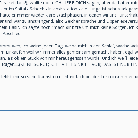
st sei dank!), wollte noch ICH LIEBE DICH sagen, aber da hat er mi
Uhr im Spital - Schock - Intensivstation - die Lunge ist sehr stark g
 hatte er immer wieder klare Wachphasen, in denen wir uns "unterhal
r und war zu anstrengend, also Zeichensprache und Lippenleseversuche
in Hasi". Ich sagte noch "mach dir bitte um mich keine Sorgen, ich k
n Abschied!
dammt weh, ich weine jeden Tag, weine mich in den Schlaf, wache wein
m Einkaufen weil wir immer alles gemeinsam gemacht haben, egal wo ic
so an, als ob ein Stück von mir herausgerissen wurde. Und ich weiß l
 zu folgen.....(KEINE SORGE; ICH HABE ES NICHT VOR; DAS IST NUR 
fehlst mir so sehr! Kannst du nicht einfach bei der Tür reinkommen un