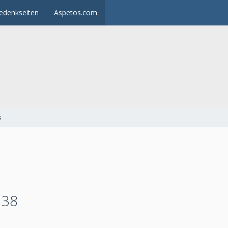
edenkseiten
Aspetos.com
s
 38