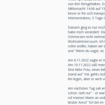
von ihm ferngehalten. Da
Mitternacht 14.06 auf 1
bevor er ihn sich transp
Intensivstation, 5 Tage 
Danach ging es nur noch
habe mich verändert. Di
Schmerzen nicht nehmen, 
Wohnzimmercouch. Ich kan
rufen wollte, haben wir 
und "Wenn du sagst, es g
Am 6.11.2022 sagte er me
Am 10.11.2022 saß mein 
Eine liebe Frau, einen l
stand auf "mir gehts ni
ihn legen, aber er wich v
Am nächsten Tag sah er 
schon. Geh nur" - er warf
ruf meinen Mann an und re
letzter Anruf "Ich bin i