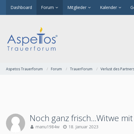
Dashboard
Forum
Mitglieder
Kalender
G
Aspetos Trauerforum
Forum
TrauerForum
Verlust des Partner
Noch ganz frisch...Witwe mit
manu1984w
18. Januar 2023