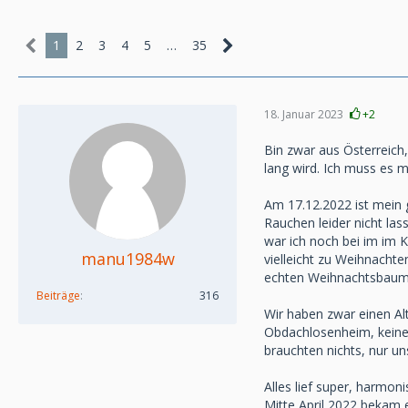
1
2
3
4
5
…
35
18. Januar 2023
+2
Bin zwar aus Österreich
lang wird. Ich muss es m
Am 17.12.2022 ist mein 
Rauchen leider nicht la
war ich noch bei im im 
manu1984w
vielleicht zu Weihnacht
echten Weihnachtsbaum g
Beiträge
316
Wir haben zwar einen Alt
Obdachlosenheim, keine A
brauchten nichts, nur u
Alles lief super, harmoni
Mitte April 2022 bekam 