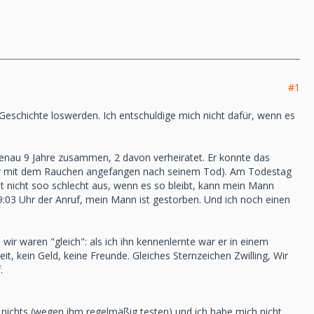
#1
Geschichte loswerden. Ich entschuldige mich nicht dafür, wenn es
enau 9 Jahre zusammen, 2 davon verheiratet. Er konnte das
eder mit dem Rauchen angefangen nach seinem Tod). Am Todestag
t nicht soo schlecht aus, wenn es so bleibt, kann mein Mann
9:03 Uhr der Anruf, mein Mann ist gestorben. Und ich noch einen
wir waren "gleich": als ich ihn kennenlernte war er in einem
it, kein Geld, keine Freunde. Gleiches Sternzeichen Zwilling, Wir
.
 nichts (wegen ihm regelmäßig testen) und ich habe mich nicht