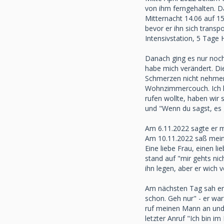
von ihm ferngehalten. Da
Mitternacht 14.06 auf 1
bevor er ihn sich transp
Intensivstation, 5 Tage 
Danach ging es nur noch
habe mich verändert. Di
Schmerzen nicht nehmen, 
Wohnzimmercouch. Ich kan
rufen wollte, haben wir 
und "Wenn du sagst, es g
Am 6.11.2022 sagte er me
Am 10.11.2022 saß mein 
Eine liebe Frau, einen l
stand auf "mir gehts ni
ihn legen, aber er wich v
Am nächsten Tag sah er 
schon. Geh nur" - er warf
ruf meinen Mann an und re
letzter Anruf "Ich bin i