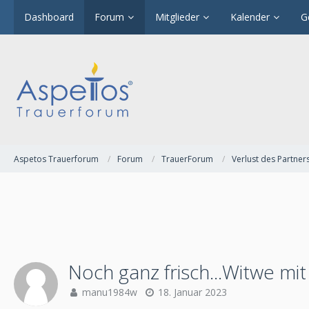
Dashboard
Forum
Mitglieder
Kalender
G
Aspetos Trauerforum
Forum
TrauerForum
Verlust des Partner
Noch ganz frisch...Witwe mit
manu1984w
18. Januar 2023