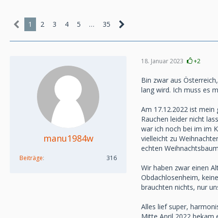
1
2
3
4
5
…
35
18. Januar 2023
+2
Bin zwar aus Österreich
lang wird. Ich muss es m
Am 17.12.2022 ist mein 
Rauchen leider nicht la
war ich noch bei im im 
manu1984w
vielleicht zu Weihnacht
echten Weihnachtsbaum g
Beiträge
316
Wir haben zwar einen Alt
Obdachlosenheim, keine A
brauchten nichts, nur u
Alles lief super, harmoni
Mitte April 2022 bekam 