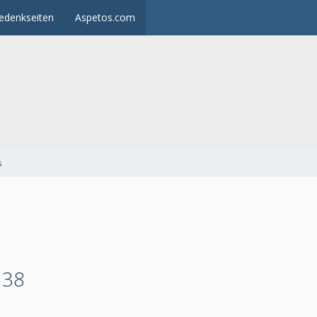
edenkseiten
Aspetos.com
s
 38