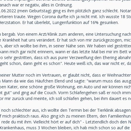
nach war er negativ, alles in Ordnung.
5.06.2022 (mein Geburtstag) ging es ihm plötzlich ganz schlecht. No
ortieren traute. Wegen Corona durfte ich ja nicht mit. Ich wusste 18 
Herzstation. Er hat überlebt, Lungenfunktion auf 16% gesunken.
 bergab. Von einem Arzt/Klinik zum anderen, eine Untersuchung nach 
e Krankheit hat uns verändert. Er hat sich von mir zurückgezogen, mi
aber ich wollte bei ihm, in seiner Nähe sein. Wir haben viel gestritte
n mich gar nicht erinnern, wann er das letzte Mal bei mir im Bett wa
so sehr gestritten, dass ich aus purer Verzweiflung den Ehering abnahm
eht schon, dann geht es schon". Heute weiß ich, das war nicht er, da
iner Mutter noch im Vertrauen, er glaubt nicht, dass er Weihnachten 
Mann da wie das Häufchen Elend und sagte: "warum muss das ausgere
ieben Kater, eine schöne große Wohnung, ein Auto und wir können nich
cht gut" und ging auf die Couch. Vorm Schlafengehen saß er noch imm
or mir zurück und meinte, ich soll schlafen gehen, bei ihm dauert es no
noch schlechter aus, ich wollte den Termin bei der Tierklinik absage
 mich praktisch raus. Also ging ich zu meinen Eltern, den Familienhund 
de du mit ihm. Vielleicht hört er auf dich" - Letztendlich doch den Not
m Krankenhaus, muss 3 Wochen bleiben, ich hab mich schon so auf die 