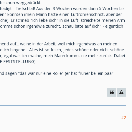
ch schon weggedrückt.
eschädigt - Tiefschlaf! Aus den 3 Wochen wurden dann 5 Wochen bis
ten" konnten (mein Mann hatte einen Luftröhrenschnitt, aber der
). Er schrieb "Ich liebe dich" in die Luft, streichelte meinen Arm
omme schon irgendwie zurecht, schau bitte auf dich" - eigentlich
end auf... weine in der Arbeit, weil mich irgendwas an meinen
h hingehe... Alles ist so frisch, jedes schöne oder nicht schöne
eider, egal was ich mache, mein Mann kommt nie mehr zurück! Dabei
EINE FESTSTELLUNG)
d sagen "das war nur eine Rolle" (er hat früher bei ein paar
#2