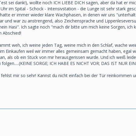
st sei dank!), wollte noch ICH LIEBE DICH sagen, aber da hat er mi
Uhr im Spital - Schock - Intensivstation - die Lunge ist sehr stark g
 hatte er immer wieder klare Wachphasen, in denen wir uns "unterhal
r und war zu anstrengend, also Zeichensprache und Lippenleseversuche
in Hasi". Ich sagte noch "mach dir bitte um mich keine Sorgen, ich k
n Abschied!
dammt weh, ich weine jeden Tag, weine mich in den Schlaf, wache wein
m Einkaufen weil wir immer alles gemeinsam gemacht haben, egal wo ic
so an, als ob ein Stück von mir herausgerissen wurde. Und ich weiß l
 zu folgen.....(KEINE SORGE; ICH HABE ES NICHT VOR; DAS IST NUR 
fehlst mir so sehr! Kannst du nicht einfach bei der Tür reinkommen un