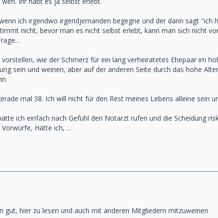
weh. Ihr habt es ja selbst erlebt.
wenn ich irgendwo irgendjemanden begegne und der dann sagt "ich habe
s stimmt nicht, bevor man es nicht selbst erlebt, kann man sich nicht vo
rage...
l vorstellen, wie der Schmerz für ein lang verheiratetes Ehepaar im ho
rig sein und weinen, aber auf der anderen Seite durch das hohe Alter
nn.
gerade mal 38. Ich will nicht für den Rest meines Lebens alleine sein 
hätte ich einfach nach Gefühl den Notarzt rufen und die Scheidung ri
Vorwürfe, Hätte ich, ...
en gut, hier zu lesen und auch mit anderen Mitgliedern mitzuweinen