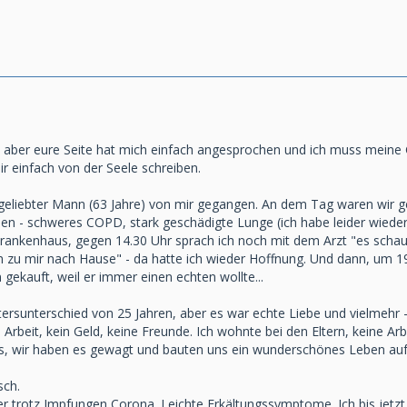
, aber eure Seite hat mich einfach angesprochen und ich muss meine 
ir einfach von der Seele schreiben.
geliebter Mann (63 Jahre) von mir gegangen. An dem Tag waren wir g
ssen - schweres COPD, stark geschädigte Lunge (ich habe leider wi
Krankenhaus, gegen 14.30 Uhr sprach ich noch mit dem Arzt "es schau
en zu mir nach Hause" - da hatte ich wieder Hoffnung. Und dann, um 1
ekauft, weil er immer einen echten wollte...
ersunterschied von 25 Jahren, aber es war echte Liebe und vielmehr - 
rbeit, kein Geld, keine Freunde. Ich wohnte bei den Eltern, keine Arbe
ns, wir haben es gewagt und bauten uns ein wunderschönes Leben auf
sch.
er trotz Impfungen Corona. Leichte Erkältungssymptome. Ich bis jetzt