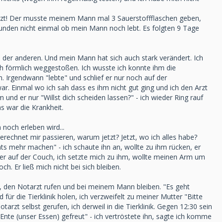
tarzt! Der musste meinem Mann mal 3 Sauerstoffflaschen geben,
Stunden nicht einmal ob mein Mann noch lebt. Es folgten 9 Tage
der anderen. Und mein Mann hat sich auch stark verändert. Ich
ch förmlich weggestoßen. Ich wusste ich konnte ihm die
n. Irgendwann "lebte" und schlief er nur noch auf der
r. Einmal wo ich sah dass es ihm nicht gut ging und ich den Arzt
 und er nur "Willst dich scheiden lassen?" - ich wieder Ring rauf
s war die Krankheit.
noch erleben wird...
chnet mir passieren, warum jetzt? Jetzt, wo ich alles habe?
ts mehr machen" - ich schaute ihn an, wollte zu ihm rücken, er
er auf der Couch, ich setzte mich zu ihm, wollte meinen Arm um
ch. Er ließ mich nicht bei sich bleiben.
n, den Notarzt rufen und bei meinem Mann bleiben. "Es geht
für die Tierklinik holen, ich verzweifelt zu meiner Mutter "Bitte
arzt selbst gerufen, ich derweil in die Tierklinik. Gegen 12:30 sein
Ente (unser Essen) gefreut" - ich vertröstete ihn, sagte ich komme