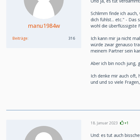
Und ja, es tut verdammt 
Schlimm finde ich auch, 
dich fühlst... etc." - Da
manu1984w
wohl die überflüssigste F
Ich kann mir ja nicht ma
Beiträge
316
würde zwar genauso trau
meinem Partner sein ka
Aber ich bin noch jung, 
Ich denke mir auch oft, 
und und so viele Fragen, 
18. Januar 2023
+1
Und: es tut auch bissch