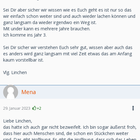
versuchen mit unseren Ergo und Krankengymnastik
besserung zu erzielen.
Sei Dir aber sicher wir wissen wie es Euch geht es ist nur so das
Sie konnte bis dahin noch nicht schlucken, nur ja sagen und
wir einfach schon weiter sind und auch wieder lachen können und
Kopf schütteln.
ganz langsam da wieder irgendwo ein Weg ist.
Das war kurz vor Weihnachten, am 2.Weihnachtstag hieß
Mit under kann es mehrere Jahre brauchen.
es,sie hätten ein Krankenhaus Keim gefunden, sie kriegt
Ich komme ins Jahr 3.
wieder Antibiotika mindestens 5 Tage, nach zwei Tage war
es aus dem Perfuser raus und kein Arzt sagte mir warum.
Sei Dir sicher wir verstehen Euch sehr gut, wissen aber auch das
Dann bräuchte sie plötzlich wieder Dyalise nach 3 Tagen
es anders wird ganz langsam mit viel Zeit etwas das am Anfang
und ich fragte noch ob Wasser auf der Lunge sei, da wir
kaum vorstellbar ist.
immer noch das Problem mit der Atmung hatten, es wurde
verneint, es seien die Nierenwerte.
Vlg. Linchen
Es wurde und wurde nicht besser, Atmung immer
schlechter, was mir widerlegt wurde... Es wäre alles wie
Zuhause, man würde nur Abwarten ob sie dauerhaft Dialyse
Mena
bräuchte.
Dann würde mir plötzlich mitgeteilt das sie am nächsten
29. Januar 2023
Tag in ein 30 KM entferntes Krankenhaus verlegt wird, da
+2
dieses Haus über Nieren Experten verfügen würde.
Liebe Linchen,
Ich sprach wieder das Atemproblem an, mir wurde wieder
das hatte ich auch gar nicht bezweifelt. Ich bin sogar äußerst froh,
gesagt, Nein das ist ok.
dass hier auch Menschen sind, die schon ein Stückchen weiter
Auch den Wunsch vorher auf ein Konsoil der Lungenklinik
sind. Das gibt Hoffnung. Es gibt die Hoffnung, dass sich das Leben
wo meine Mama seit 2017 behandelt wurde, wurde