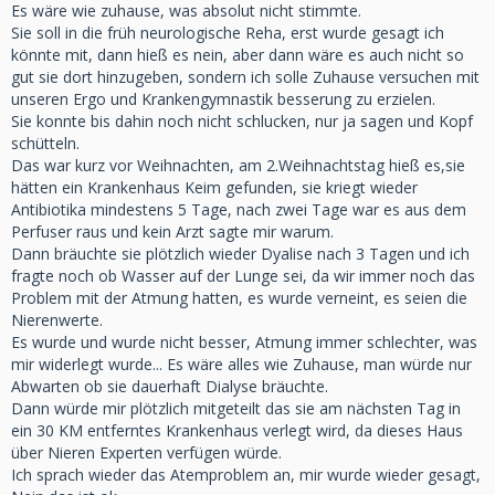
Es wäre wie zuhause, was absolut nicht stimmte.
Sie soll in die früh neurologische Reha, erst wurde gesagt ich
könnte mit, dann hieß es nein, aber dann wäre es auch nicht so
gut sie dort hinzugeben, sondern ich solle Zuhause versuchen mit
unseren Ergo und Krankengymnastik besserung zu erzielen.
Sie konnte bis dahin noch nicht schlucken, nur ja sagen und Kopf
schütteln.
Das war kurz vor Weihnachten, am 2.Weihnachtstag hieß es,sie
hätten ein Krankenhaus Keim gefunden, sie kriegt wieder
Antibiotika mindestens 5 Tage, nach zwei Tage war es aus dem
Perfuser raus und kein Arzt sagte mir warum.
Dann bräuchte sie plötzlich wieder Dyalise nach 3 Tagen und ich
fragte noch ob Wasser auf der Lunge sei, da wir immer noch das
Problem mit der Atmung hatten, es wurde verneint, es seien die
Nierenwerte.
Es wurde und wurde nicht besser, Atmung immer schlechter, was
mir widerlegt wurde... Es wäre alles wie Zuhause, man würde nur
Abwarten ob sie dauerhaft Dialyse bräuchte.
Dann würde mir plötzlich mitgeteilt das sie am nächsten Tag in
ein 30 KM entferntes Krankenhaus verlegt wird, da dieses Haus
über Nieren Experten verfügen würde.
Ich sprach wieder das Atemproblem an, mir wurde wieder gesagt,