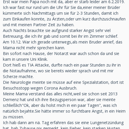
Erst war mein Papa noch mit da, aber er starb leider am 6.2.2019.
Ich war fast nur rund um die Uhr für Sie da,einer meiner Brüder
kümmerte sich Nachmittags um sie für 2-3 Stunden, damit ich
zum Einkaufen konnte, zu Ärzten,oder um kurz durchzuschnaufen
und mit meinen Partner Zeit zu haben.
Auch Nachts brauchte sie aufgrund starker Angst sehr viel
Betreuung, die ich ihr gab und somit bei ihr im Zimmer schlief.
Am 10.12. War ich gerade unterwegs,als mein Bruder anrief, das
Mama nicht mehr sprechen kann.
Bin sofort nach Hause, der Notarzt war auch schon da und sie
kam in unsere Uni Klinik.
Dort hieß es TIA Attacke, durfte nach ein paar Stunden zu ihr in
die Notaufnahme, wo sie bereits wieder sprach und mit mir
Scherze machte.
Die Neurologie meinte sie müsse auf eine Spezialstation, dort ist
Besuchsstopp wegen Corona Ausbruch.
Meine Mama verstand das alles nicht,weil sie schon seit 2013
Demenz hat und ich ihre Bezugsperson war, aber sie meinte
schließlich"Ok, aber du holst mich in ein paar Tagen", was ich
natürlich bejahte.Sie hätte immer so furchtbare Angst, in ein Heim
zu müssen.
Ich hab dann am nä. Tag erfahren das sie eine Lungenetzündung
hat, hab Zuhause nix gemerkt, kein Fieber, kein starken Husten,