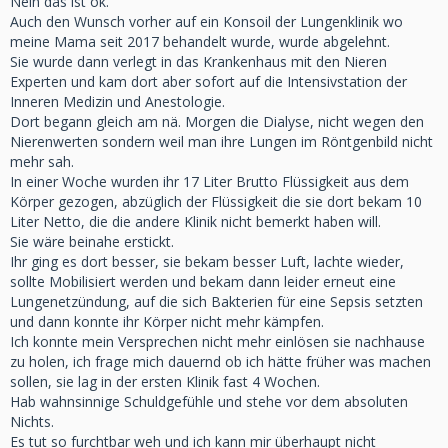
Nein das ist ok.
Auch den Wunsch vorher auf ein Konsoil der Lungenklinik wo
meine Mama seit 2017 behandelt wurde, wurde abgelehnt.
Sie wurde dann verlegt in das Krankenhaus mit den Nieren
Experten und kam dort aber sofort auf die Intensivstation der
Inneren Medizin und Anestologie.
Dort begann gleich am nä. Morgen die Dialyse, nicht wegen den
Nierenwerten sondern weil man ihre Lungen im Röntgenbild nicht
mehr sah.
In einer Woche wurden ihr 17 Liter Brutto Flüssigkeit aus dem
Körper gezogen, abzüglich der Flüssigkeit die sie dort bekam 10
Liter Netto, die die andere Klinik nicht bemerkt haben will.
Sie wäre beinahe erstickt.
Ihr ging es dort besser, sie bekam besser Luft, lachte wieder,
sollte Mobilisiert werden und bekam dann leider erneut eine
Lungenetzündung, auf die sich Bakterien für eine Sepsis setzten
und dann konnte ihr Körper nicht mehr kämpfen.
Ich konnte mein Versprechen nicht mehr einlösen sie nachhause
zu holen, ich frage mich dauernd ob ich hätte früher was machen
sollen, sie lag in der ersten Klinik fast 4 Wochen.
Hab wahnsinnige Schuldgefühle und stehe vor dem absoluten
Nichts.
Es tut so furchtbar weh und ich kann mir überhaupt nicht