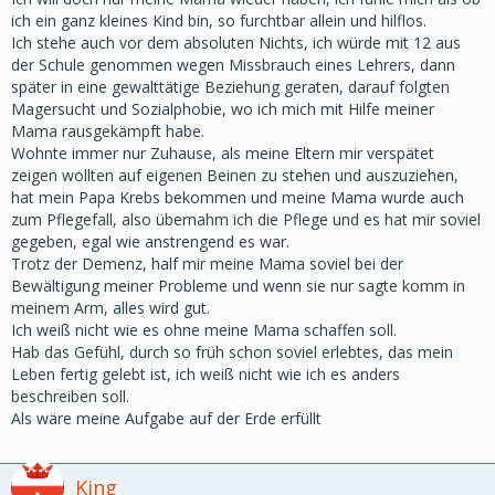
erzwingen das funktioniert nicht einfach darauf achten Sie
ich ein ganz kleines Kind bin, so furchtbar allein und hilflos.
sind da.
Ich stehe auch vor dem absoluten Nichts, ich würde mit 12 aus
der Schule genommen wegen Missbrauch eines Lehrers, dann
Vlg. Linchen
später in eine gewalttätige Beziehung geraten, darauf folgten
Magersucht und Sozialphobie, wo ich mich mit Hilfe meiner
Mama rausgekämpft habe.
Wohnte immer nur Zuhause, als meine Eltern mir verspätet
zeigen wollten auf eigenen Beinen zu stehen und auszuziehen,
hat mein Papa Krebs bekommen und meine Mama wurde auch
zum Pflegefall, also übernahm ich die Pflege und es hat mir soviel
gegeben, egal wie anstrengend es war.
Trotz der Demenz, half mir meine Mama soviel bei der
Bewältigung meiner Probleme und wenn sie nur sagte komm in
meinem Arm, alles wird gut.
Ich weiß nicht wie es ohne meine Mama schaffen soll.
Hab das Gefühl, durch so früh schon soviel erlebtes, das mein
Leben fertig gelebt ist, ich weiß nicht wie ich es anders
beschreiben soll.
Als wäre meine Aufgabe auf der Erde erfüllt
King