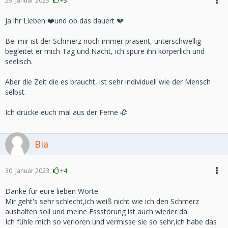
29. Januar 2023
+3
absoluten Nichts.
Es tut so furchtbar weh und ich kann mir überhaupt nicht
Ja ihr Lieben ❤️und ob das dauert 💔
vorstellen,daß es jemals besser wird.
Kann auch seit 2 Wochen nicht Essen,zum trinken zwinge
Bei mir ist der Schmerz noch immer präsent, unterschwellig
ich mich, nicht unsere Wohnung betreten, fühle mich
begleitet er mich Tag und Nacht, ich spüre ihn körperlich und
einfach nur einsam und verloren.
seelisch.
Entschuldigt bitte wenn alles etwas durcheinander
geschrieben ist, ich bin so durcheinander und verzweifelt.
Aber die Zeit die es braucht, ist sehr individuell wie der Mensch
selbst.
Ich drücke euch mal aus der Ferne 🥀
Bia
30. Januar 2023
+4
Danke für eure lieben Worte.
Mir geht's sehr schlecht,ich weiß nicht wie ich den Schmerz
aushalten soll und meine Essstörung ist auch wieder da.
Ich fühle mich so verloren und vermisse sie so sehr,ich habe das