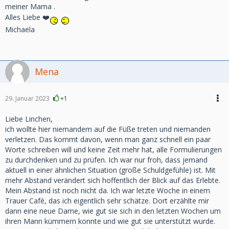
Am 10.12. War ich gerade unterwegs,als mein Bruder anrief,
meiner Mama .
das Mama nicht mehr sprechen kann.
Alles Liebe ❤️
Bin sofort nach Hause, der Notarzt war auch schon da und
Michaela
sie kam in unsere Uni Klinik.
Dort hieß es TIA Attacke, durfte nach ein paar Stunden zu
ihr in die Notaufnahme, wo sie bereits wieder sprach und
mit mir Scherze machte.
Mena
Die Neurologie meinte sie müsse auf eine Spezialstation,
dort ist Besuchsstopp wegen Corona Ausbruch.
Meine Mama verstand das alles nicht,weil sie schon seit
29. Januar 2023
+1
2013 Demenz hat und ich ihre Bezugsperson war, aber sie
meinte schließlich"Ok, aber du holst mich in ein paar
Liebe Linchen,
Tagen", was ich natürlich bejahte.Sie hätte immer so
ich wollte hier niemandem auf die Füße treten und niemanden
furchtbare Angst, in ein Heim zu müssen.
verletzen. Das kommt davon, wenn man ganz schnell ein paar
Ich hab dann am nä. Tag erfahren das sie eine
Worte schreiben will und keine Zeit mehr hat, alle Formulierungen
Lungenetzündung hat, hab Zuhause nix gemerkt, kein
zu durchdenken und zu prüfen. Ich war nur froh, dass jemand
Fieber, kein starken Husten, einfach nix, beim
aktuell in einer ähnlichen Situation (große Schuldgefühle) ist. Mit
Familenfrühstück lachte sie noch Zuhause, war wie immer.
mehr Abstand verändert sich hoffentlich der Blick auf das Erlebte.
Mir wurde am Telefon immer gesagt ihr geht's gut, nach 4
Mein Abstand ist noch nicht da. Ich war letzte Woche in einem
Tagen hieß es plötzlich Nachmittags sie muss Aufgrund der
Trauer Café, das ich eigentlich sehr schätze. Dort erzählte mir
Atmung auf eine andere Intensivstation verlegt werden und
dann eine neue Dame, wie gut sie sich in den letzten Wochen um
isoliert, da sie einen positiven Corona Test hätte,aber der
ihren Mann kümmern konnte und wie gut sie unterstützt wurde.
Pcr negativ wäre, darum dürfte ich am nä. Tag auch zu