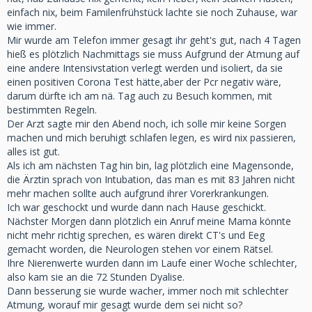
einfach nix, beim Familenfrühstück lachte sie noch Zuhause, war
wie immer.
Mir wurde am Telefon immer gesagt ihr geht's gut, nach 4 Tagen
hieß es plötzlich Nachmittags sie muss Aufgrund der Atmung auf
eine andere Intensivstation verlegt werden und isoliert, da sie
einen positiven Corona Test hätte,aber der Pcr negativ wäre,
darum dürfte ich am nä. Tag auch zu Besuch kommen, mit
bestimmten Regeln.
Der Arzt sagte mir den Abend noch, ich solle mir keine Sorgen
machen und mich beruhigt schlafen legen, es wird nix passieren,
alles ist gut.
Als ich am nächsten Tag hin bin, lag plötzlich eine Magensonde,
die Ärztin sprach von Intubation, das man es mit 83 Jahren nicht
mehr machen sollte auch aufgrund ihrer Vorerkrankungen.
Ich war geschockt und wurde dann nach Hause geschickt.
Nächster Morgen dann plötzlich ein Anruf meine Mama könnte
nicht mehr richtig sprechen, es wären direkt CT's und Eeg
gemacht worden, die Neurologen stehen vor einem Rätsel.
Ihre Nierenwerte wurden dann im Laufe einer Woche schlechter,
also kam sie an die 72 Stunden Dyalise.
Dann besserung sie wurde wacher, immer noch mit schlechter
Atmung, worauf mir gesagt wurde dem sei nicht so?