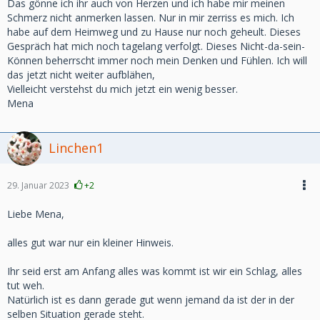
Das gönne ich ihr auch von Herzen und ich habe mir meinen
Besuch kommen, mit bestimmten Regeln.
Schmerz nicht anmerken lassen. Nur in mir zerriss es mich. Ich
Der Arzt sagte mir den Abend noch, ich solle mir keine
habe auf dem Heimweg und zu Hause nur noch geheult. Dieses
Sorgen machen und mich beruhigt schlafen legen, es wird
Gespräch hat mich noch tagelang verfolgt. Dieses Nicht-da-sein-
nix passieren, alles ist gut.
Können beherrscht immer noch mein Denken und Fühlen. Ich will
Als ich am nächsten Tag hin bin, lag plötzlich eine
das jetzt nicht weiter aufblähen,
Magensonde, die Ärztin sprach von Intubation, das man es
Vielleicht verstehst du mich jetzt ein wenig besser.
mit 83 Jahren nicht mehr machen sollte auch aufgrund ihrer
Mena
Vorerkrankungen.
Ich war geschockt und wurde dann nach Hause geschickt.
Nächster Morgen dann plötzlich ein Anruf meine Mama
Linchen1
könnte nicht mehr richtig sprechen, es wären direkt CT's
und Eeg gemacht worden, die Neurologen stehen vor einem
Rätsel.
29. Januar 2023
+2
Ihre Nierenwerte wurden dann im Laufe einer Woche
schlechter, also kam sie an die 72 Stunden Dyalise.
Liebe Mena,
Dann besserung sie wurde wacher, immer noch mit
schlechter Atmung, worauf mir gesagt wurde dem sei nicht
alles gut war nur ein kleiner Hinweis.
so?
Es wäre wie zuhause, was absolut nicht stimmte.
Ihr seid erst am Anfang alles was kommt ist wir ein Schlag, alles
Sie soll in die früh neurologische Reha, erst wurde gesagt
tut weh.
ich könnte mit, dann hieß es nein, aber dann wäre es auch
Natürlich ist es dann gerade gut wenn jemand da ist der in der
nicht so gut sie dort hinzugeben, sondern ich solle Zuhause
selben Situation gerade steht.