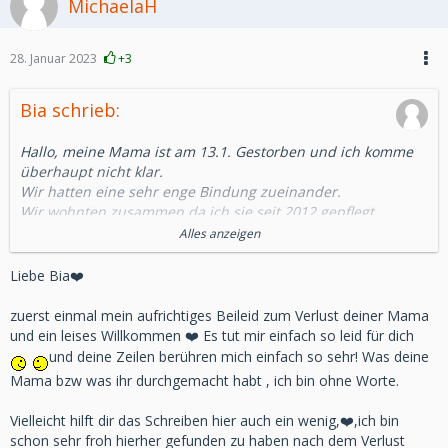
MichaelaH
28. Januar 2023
+3
Bia schrieb:
Hallo, meine Mama ist am 13.1. Gestorben und ich komme
überhaupt nicht klar.
Wir hatten eine sehr enge Bindung zueinander.
Wir wohnten zusammen,da ich sie seit 2012 gepflegt
habe,und sie seit 2018 Intensivpflege brauchte,mit
Alles anzeigen
nächtlicher Heimbeatmung.
Erst war mein Papa noch mit da, aber er starb leider am
Liebe Bia❤️
6.2.2019.
Ich war fast nur rund um die Uhr für Sie da,einer meiner
zuerst einmal mein aufrichtiges Beileid zum Verlust deiner Mama
Brüder kümmerte sich Nachmittags um sie für 2-3 Stunden,
und ein leises Willkommen ❤️ Es tut mir einfach so leid für dich
damit ich zum Einkaufen konnte, zu Ärzten,oder um kurz
und deine Zeilen berühren mich einfach so sehr! Was deine
durchzuschnaufen und mit meinen Partner Zeit zu haben.
Mama bzw was ihr durchgemacht habt , ich bin ohne Worte.
Auch Nachts brauchte sie aufgrund starker Angst sehr viel
Betreuung, die ich ihr gab und somit bei ihr im Zimmer
Vielleicht hilft dir das Schreiben hier auch ein wenig,❤️,ich bin
schlief.
schon sehr froh hierher gefunden zu haben nach dem Verlust