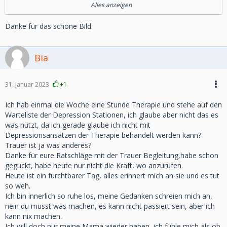
Alles anzeigen
Danke für das schöne Bild
Bia
Liebe Bia, für Deine Mama und für Dich.
31. Januar 2023
+1
Es ist ganz normal glaub es uns es wird besser anders.
Es ist ein Alptraum aus dem man nicht erwacht.
Ich hab einmal die Woche eine Stunde Therapie und stehe auf den
Ich habe über 1 Jahr nichts auf die Reihe bekommen, mir
Warteliste der Depression Stationen, ich glaube aber nicht das es
ging es ganz ganz schlecht.
was nützt, da ich gerade glaube ich nicht mit
Ich stand am Abgrund und mit ganz viel Mühe Hilfe gerade
Depressionsansätzen der Therapie behandelt werden kann?
durch dieses Forum hab ich es geschafft.
Trauer ist ja was anderes?
Wenn Du es wirklich das Gefühl hast nichts geht mehr dann
Danke für eure Ratschläge mit der Trauer Begleitung,habe schon
versuche eine Trauertherapeut zu finden ich hatte großes
geguckt, habe heute nur nicht die Kraft, wo anzurufen.
Glück.
Heute ist ein furchtbarer Tag, alles erinnert mich an sie und es tut
Ich hatte eine sehr sehr gute und ohne sie dem Forum hier
so weh.
mit all den lieben Menschen wüsste ich nicht wo ich heute
Ich bin innerlich so ruhe los, meine Gedanken schreien mich an,
wäre.
nein du musst was machen, es kann nicht passiert sein, aber ich
kann nix machen.
Deine Mama ist immer bei Dir, achte auf Zeichen nicht
Ich will doch nur meine Mama wieder haben, ich fühle mich als ob