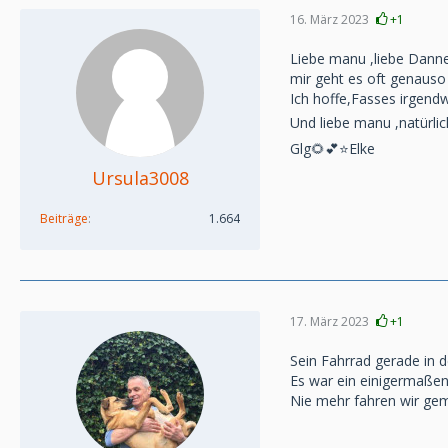
16. März 2023
+1
Liebe manu ,liebe Dann
mir geht es oft genauso
Ich hoffe,Fasses irgendw
Und liebe manu ,natürli
Glg🌻💕⭐️Elke
Ursula3008
Beiträge
1.664
17. März 2023
+1
Sein Fahrrad gerade in d
Es war ein einigermaßen 
Nie mehr fahren wir ge