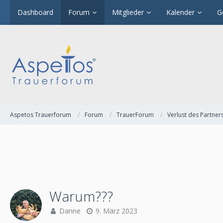
Dashboard
Forum
Mitglieder
Kalender
G
Aspetos Trauerforum
Forum
TrauerForum
Verlust des Partner
Warum???
Danne
9. März 2023