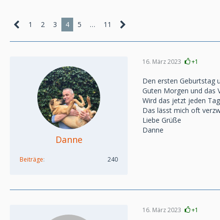
1
2
3
4
5
…
11
16. März 2023
+1
Den ersten Geburtstag u
Guten Morgen und das Ve
Wird das jetzt jeden Tag
Das lässt mich oft verz
Liebe Grüße
Danne
Danne
Beiträge
240
16. März 2023
+1