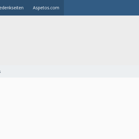
edenkseiten
Aspetos.com
s