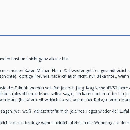
nden hast und nicht ganz alleine bist.
zip nur meinen Kater. Meinen Eltern /Schwester geht es gesundheitlic
eschichte). Richtige Freunde habe ich auch nicht, nur Bekannte... We
 wie die Zukunft werden soll. Bin ja noch jung. Mag keine 40/50 Jahre a
liebe... (obwohl mein Mann selbst sagte, ich kann noch mal, ich bin jung, 
en Mann (heiraten). Vlt wirklich so wie bei meiner Kollegin einen Mann 
sagen, wer weiß, vielleicht trifft mich ja eines Tages wieder der Zufall
klich vor mir: ich liege wahrscheinlich alleine in der Wohnung auf d