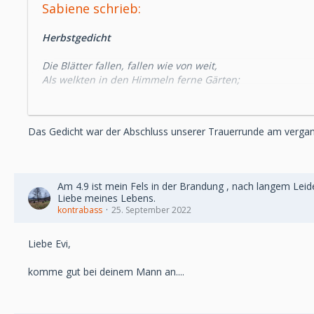
Sabiene schrieb:
Herbstgedicht
Die Blätter fallen, fallen wie von weit,
Als welkten in den Himmeln ferne Gärten;
Sie fallen mit verneinender Gebärde.
Und in den Nächten fällt die schwere Erde
Aus allen Sternen in die Einsamkeit.
Das Gedicht war der Abschluss unserer Trauerrunde am verg
Wir alle fallen. Diese Hand da fällt.
Und sieh dir andre an: es ist in allen.
Und doch ist Einer, welcher dieses Fallen
Unendlich sanft in seinen Händen hält.
Am 4.9 ist mein Fels in der Brandung , nach langem Leid
Liebe meines Lebens.
(Rainer Maria Rilke)
kontrabass
25. September 2022
Liebe Evi,
komme gut bei deinem Mann an....