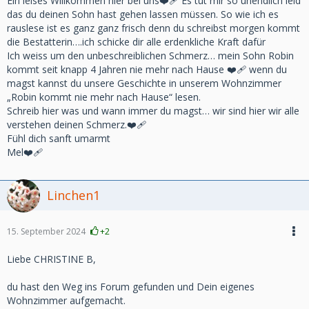
Ein leises Willkommen hier bei uns❤️‍🩹 Es tut mir so unendlich leid
das du deinen Sohn hast gehen lassen müssen. So wie ich es
rauslese ist es ganz ganz frisch denn du schreibst morgen kommt
die Bestatterin….ich schicke dir alle erdenkliche Kraft dafür
Ich weiss um den unbeschreiblichen Schmerz… mein Sohn Robin
kommt seit knapp 4 Jahren nie mehr nach Hause ❤️‍🩹 wenn du
magst kannst du unsere Geschichte in unserem Wohnzimmer
„Robin kommt nie mehr nach Hause“ lesen.
Schreib hier was und wann immer du magst… wir sind hier wir alle
verstehen deinen Schmerz.❤️‍🩹
Fühl dich sanft umarmt
Mel❤️‍🩹
Linchen1
15. September 2024
+2
Liebe CHRISTINE B,
du hast den Weg ins Forum gefunden und Dein eigenes
Wohnzimmer aufgemacht.