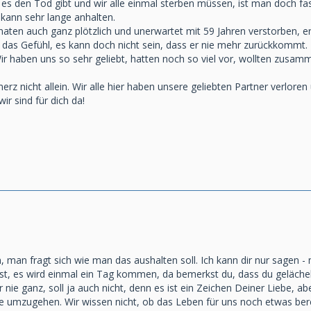
s den Tod gibt und wir alle einmal sterben müssen, ist man doch fas
 kann sehr lange anhalten.
aten auch ganz plötzlich und unerwartet mit 59 Jahren verstorben, er
das Gefühl, es kann doch nicht sein, dass er nie mehr zurückkommt. E
 haben uns so sehr geliebt, hatten noch so viel vor, wollten zusamm
rz nicht allein. Wir alle hier haben unsere geliebten Partner verloren
r sind für dich da!
en, man fragt sich wie man das aushalten soll. Ich kann dir nur sagen
t, es wird einmal ein Tag kommen, da bemerkst du, dass du gelächelt 
 nie ganz, soll ja auch nicht, denn es ist ein Zeichen Deiner Liebe, 
e umzugehen. Wir wissen nicht, ob das Leben für uns noch etwas berei