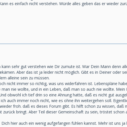
Kann es einfach nicht verstehen. Würde alles geben das er wieder zur
Ich kann sehr gut verstehen wie Dir zumute ist. War Dein Mann denn a
kämen. Aber das ist ja leider nicht möglich. Gibt es in Deiner oder 
allem alleine sein zu müssen.
ch nicht immer so richtig, was uns widerfahren ist. Lebenspläne haben
ie man nie wollte, und in ein Leben, daß man so auch nie wollte. Me
Und obwohl ich tief drin so eine Ahnung hatte, daß es nicht gut ausge
ß ich auch immer noch nicht, wie es ohne ihn weitergehen soll. Eigentl
ieder froh. daß es dieses Forum gibt. Es hilft schon zu wissen, daß m
 zurück bringt. Aber Teil dieser Gemeinschaft zu sein, tröstet schon 
Dich hier auch ein wenig aufgefangen fühlen kannst. Mehr ist uns ja l