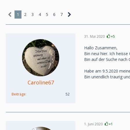
1
2
3
4
5
6
7
31. Mai 2020
+5
Hallo Zusammen,
Bin neui hier. Ich heiss
Bin auf der Suche nach 
Habe am 9.5.2020 meine 
Bin unendlich traurig u
Caroline67
Beiträge
52
1. Juni 2020
+1