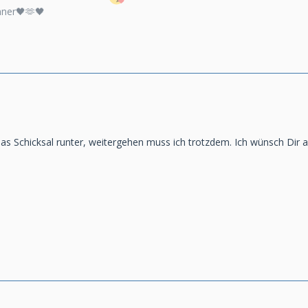
nner🖤🫶🖤
s Schicksal runter, weitergehen muss ich trotzdem. Ich wünsch Dir al