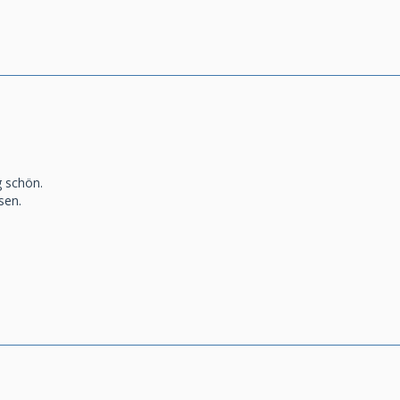
g schön.
sen.