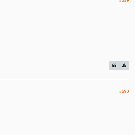
#689
#690