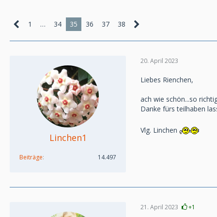
1
…
34
35
36
37
38
20. April 2023
Liebes Rienchen,
ach wie schön...so richti
Danke fürs teilhaben las
Vlg. Linchen
Linchen1
Beiträge
14.497
21. April 2023
+1