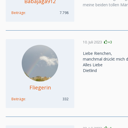
Babajaga912
meine beiden tollen Mä
Beiträge
7.798
10. Juli 2023
+3
Liebe Rienchen,
manchmal drückt mich da
Alles Liebe
Dietlind
Fliegerin
Beiträge
332