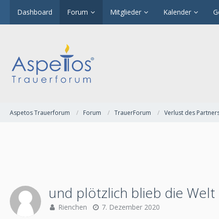
Dashboard
Forum
Mitglieder
Kalender
G
Aspetos Trauerforum
Forum
TrauerForum
Verlust des Partner
und plötzlich blieb die Welt
Rienchen
7. Dezember 2020