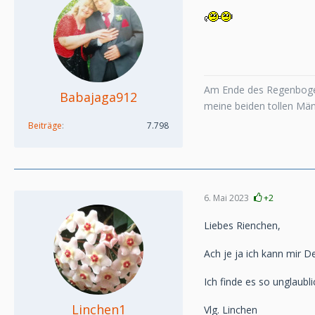
Am Ende des Regenboge
Babajaga912
meine beiden tollen Mä
Beiträge
7.798
6. Mai 2023
+2
Liebes Rienchen,
Ach je ja ich kann mir 
Ich finde es so unglaub
Linchen1
Vlg. Linchen