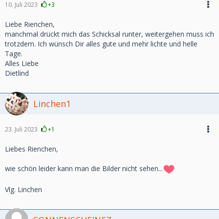
10. Juli 2023
+3
Liebe Rienchen,
manchmal drückt mich das Schicksal runter, weitergehen muss ich
trotzdem. Ich wünsch Dir alles gute und mehr lichte und helle
Tage.
Alles Liebe
Dietlind
Linchen1
23. Juli 2023
+1
Liebes Rienchen,
wie schön leider kann man die Bilder nicht sehen...
Vlg. Linchen