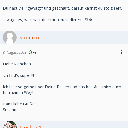
Du hast viel "gewagt" und geschafft, darauf kannst du stolz sein.
... wage es, was hast du schon zu verlieren... 💚🍀
Sumazo
3. August 2023
+3
Liebe Rienchen,
ich find's super !!!
Ich lese so gerne über Deine Reisen und das bestärkt mich auch
für meinen Weg!
Ganz liebe Grüße
Susanne
Linchen1