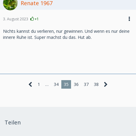
Renate 1967
3. August 2023
+1
Nichts kannst du verlieren, nur gewinnen. Und wenn es nur deine
innere Ruhe ist. Super machst du das. Hut ab.
1
…
34
35
36
37
38
Teilen