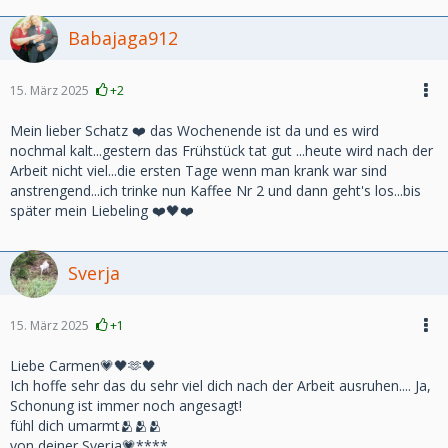
Babajaga912
15. März 2025
+2
Mein lieber Schatz ❤️ das Wochenende ist da und es wird
nochmal kalt...gestern das Frühstück tat gut ...heute wird nach der
Arbeit nicht viel...die ersten Tage wenn man krank war sind
anstrengend...ich trinke nun Kaffee Nr 2 und dann geht's los...bis
später mein Liebeling ❤️🖤❤️
Sverja
15. März 2025
+1
Liebe Carmen💗🖤🫶🖤
Ich hoffe sehr das du sehr viel dich nach der Arbeit ausruhen.... Ja,
Schonung ist immer noch angesagt!
fühl dich umarmt🫂🫂🫂
von deiner Sverja💗****