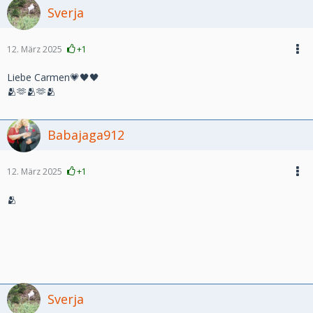
Sverja
12. März 2025
+1
Liebe Carmen💗🖤🖤
🫂🫶🫂🫶🫂
Babajaga912
12. März 2025
+1
🫂
Sverja