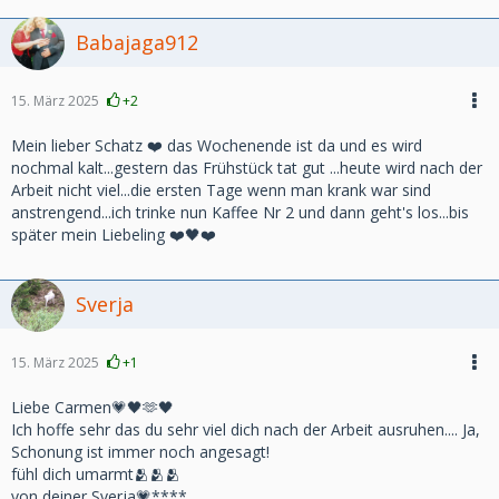
Babajaga912
15. März 2025
+2
Mein lieber Schatz ❤️ das Wochenende ist da und es wird
nochmal kalt...gestern das Frühstück tat gut ...heute wird nach der
Arbeit nicht viel...die ersten Tage wenn man krank war sind
anstrengend...ich trinke nun Kaffee Nr 2 und dann geht's los...bis
später mein Liebeling ❤️🖤❤️
Sverja
15. März 2025
+1
Liebe Carmen💗🖤🫶🖤
Ich hoffe sehr das du sehr viel dich nach der Arbeit ausruhen.... Ja,
Schonung ist immer noch angesagt!
fühl dich umarmt🫂🫂🫂
von deiner Sverja💗****