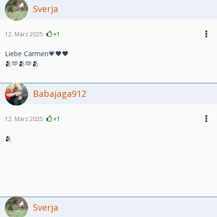
Sverja
12. März 2025
+1
Liebe Carmen💗🖤🖤
🫂🫶🫂🫶🫂
Babajaga912
12. März 2025
+1
🫂
Sverja