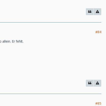
#84
llein. Er fehlt.
#85