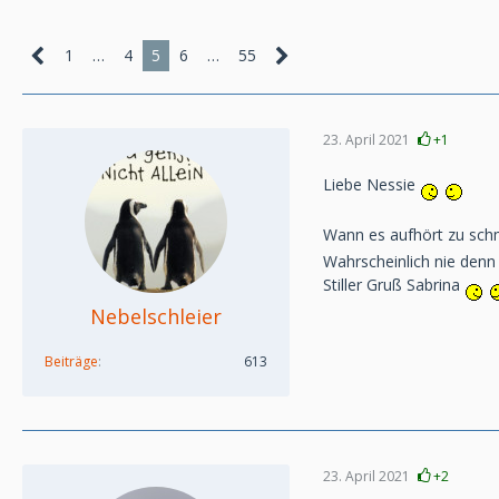
1
…
4
5
6
…
55
23. April 2021
+1
Liebe Nessie
Wann es aufhört zu schm
Wahrscheinlich nie denn
Stiller Gruß Sabrina
Nebelschleier
Beiträge
613
23. April 2021
+2