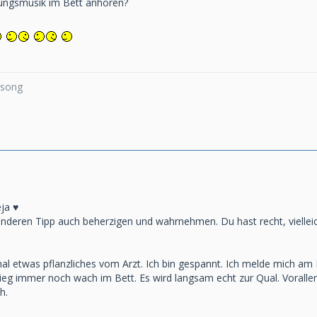
nungsmusik im Bett anhören?
a song
ja ♥️
anderen Tipp auch beherzigen und wahrnehmen. Du hast recht, vielle
l etwas pflanzliches vom Arzt. Ich bin gespannt. Ich melde mich am M
h lieg immer noch wach im Bett. Es wird langsam echt zur Qual. Voral
h.