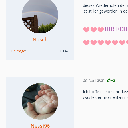
dieses Wiederholen der 
ist stiller geworden in d
IHR
FEHLT
Nasch
Beiträge
1.147
23. April 2021
+2
Ich hoffe es so sehr da
was leider momentan nic
Nessi96