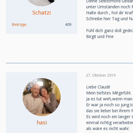
Deine Selbstmord Gedank
unter Umständen noch M
Schatzi
Halte durch , hol dir Kr
Schreibe hier Tag und Na
Beiträge
409
Fühl dich ganz doll gedr
Birgit und Fine
27. Oktober 2019
Liebe Claudi!
Mein tiefstes Mitgefühl.
Ja es tut weh,wenn man e
Er war ja noch so jung.
das sie lieber bei ihre
Es wird noch ein lange
hasi
einmal richtig verarbei
als wäre es nicht wahr.