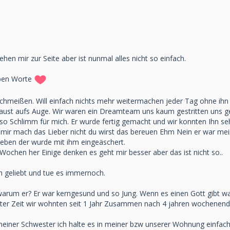
ehen mir zur Seite aber ist nunmal alles nicht so einfach.
eben Worte
inschmeißen. Will einfach nichts mehr weitermachen jeder Tag ohne ihn 
Faust aufs Auge. Wir waren ein Dreamteam uns kaum gestritten uns ge
 Schlimm für mich. Er wurde fertig gemacht und wir konnten Ihn sehen
mir mach das Lieber nicht du wirst das bereuen Ehm Nein er war mein 
ieben der wurde mit ihm eingeäschert.
 Wochen her Einige denken es geht mir besser aber das ist nicht so..
ch geliebt und tue es immernoch.
warum er? Er war kerngesund und so Jung. Wenn es einen Gott gibt 
n letzter Zeit wir wohnten seit 1 Jahr Zusammen nach 4 jahren woche
iner Schwester ich halte es in meiner bzw unserer Wohnung einfach 