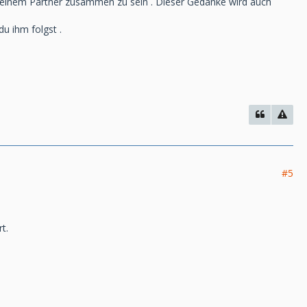
 seinem Partner zusammen zu sein . Dieser Gedanke wird auch
du ihm folgst .
#5
t.