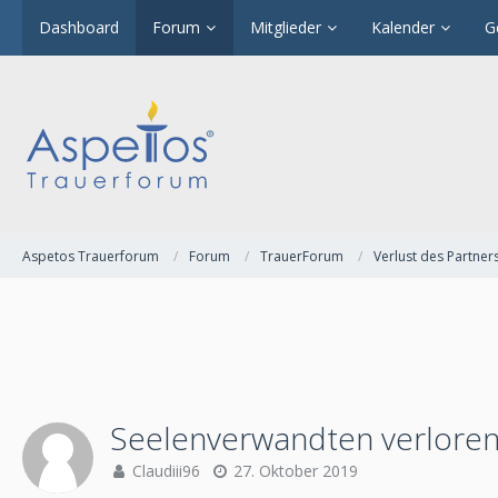
Dashboard
Forum
Mitglieder
Kalender
G
Aspetos Trauerforum
Forum
TrauerForum
Verlust des Partner
Seelenverwandten verloren 
Claudiii96
27. Oktober 2019