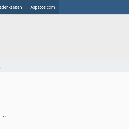
edenkseiten
Aspetos.com
s
..