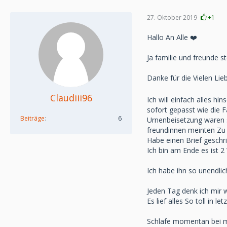
27. Oktober 2019
+1
Hallo An Alle ❤️
Ja familie und freunde st
Danke für die Vielen Li
Claudiii96
Ich will einfach alles h
sofort gepasst wie die 
Beiträge
6
Urnenbeisetzung waren so
freundinnen meinten Zu 
Habe einen Brief geschr
Ich bin am Ende es ist 2
Ich habe ihn so unendli
Jeden Tag denk ich mir 
Es lief alles So toll i
Schlafe momentan bei me