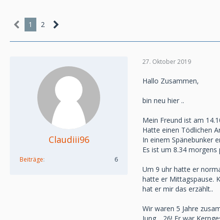
1
2
27. Oktober 2019
Hallo Zusammen,
bin neu hier ..
Mein Freund ist am 14.1
Hatte einen Tödlichen Arb
Claudiii96
In einem Spänebunker erst
Es ist um 8.34 morgens p
Beiträge
6
Um 9 uhr hatte er norma
hatte er Mittagspause. K
hat er mir das erzählt..
Wir waren 5 Jahre zusam
Jung .. 26! Er war Kernge