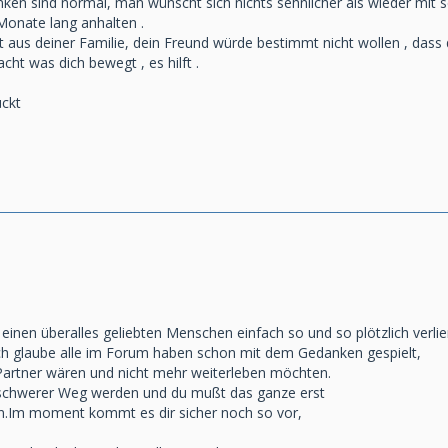
en sind normal, man wünscht sich nichts sehnlicher als wieder mit
onate lang anhalten .
aft aus deiner Familie, dein Freund würde bestimmt nicht wollen , dass 
cht was dich bewegt , es hilft .
ückt
inen überalles geliebten Menschen einfach so und so plötzlich verlier
Ich glaube alle im Forum haben schon mit dem Gedanken gespielt,
m Partner wären und nicht mehr weiterleben möchten.
r schwerer Weg werden und du mußt das ganze erst
ten.Im moment kommt es dir sicher noch so vor,