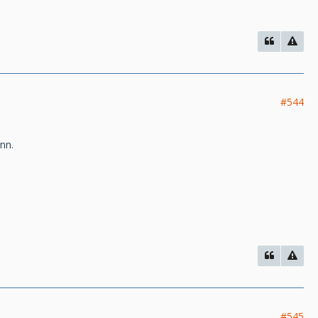
#544
nn.
#545