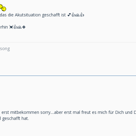
das die Akutsituation geschafft ist 💕👍🙏👍
erhin 💓👍🙏🍀
a
a song
e erst mitbekommen sorry....aber erst mal freut es mich für Dich und
l geschafft hat.