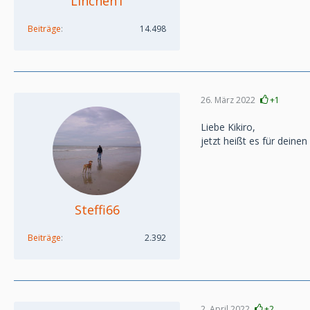
Linchen1
Beiträge
14.498
26. März 2022
+1
Liebe Kikiro,
jetzt heißt es für deine
Steffi66
Beiträge
2.392
2. April 2022
+2