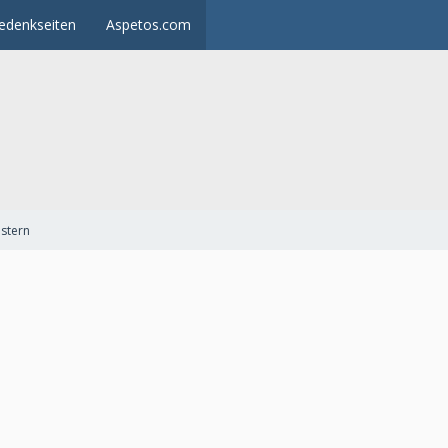
edenkseiten
Aspetos.com
istern