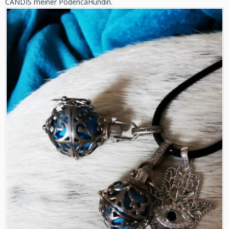
CANDIS meiner PodencaHündin.