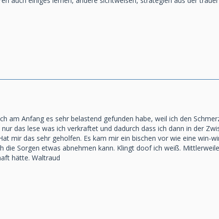
n auch einiges lernen, andere sichtweisen, strategien aus der trau
 ich am Anfang es sehr belastend gefunden habe, weil ich den Schmer
h nur das lese was ich verkraftet und dadurch dass ich dann in der Z
at mir das sehr geholfen. Es kam mir ein bischen vor wie eine win-win
 die Sorgen etwas abnehmen kann. Klingt doof ich weiß. Mittlerweile 
ft hätte. Waltraud