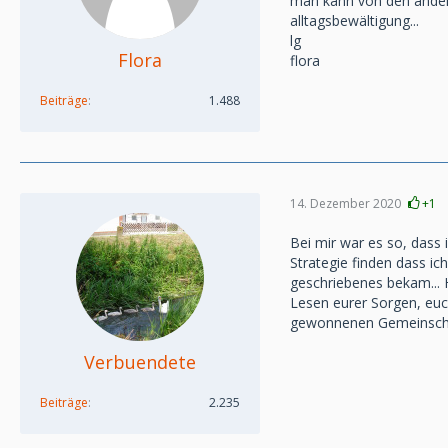
man kann von den andere
alltagsbewältigung...
lg
Flora
flora
Beiträge
1.488
14. Dezember 2020
+1
Bei mir war es so, dass
Strategie finden dass ic
geschriebenes bekam... H
Lesen eurer Sorgen, euch
gewonnenen Gemeinscha
Verbuendete
Beiträge
2.235