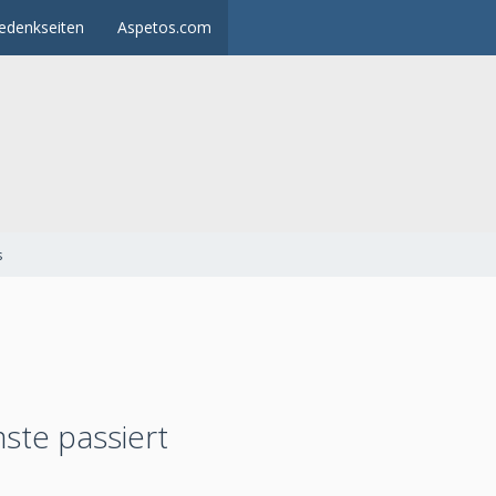
edenkseiten
Aspetos.com
s
ste passiert