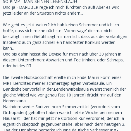
SO PIMPT MAN SEINEN LEBENSLAUF!
Und ja - DARÜBER rege ich mich fürchterlich auf! Aber es wird
jetzt leider an der Situation nichts ändern...
Wie geht es jetzt weiter? Ich hab keinen Schimmer und ich ich
hoffe, dass sich meine nächste ''Vorhersage' diesmal nicht
bestätigt - mein Gefühl sagt mir nämlich, dass aus der vorläufigen
Insolvenz auch ganz schnell ein handfester Konkurs werden
kann...
Und bis dahin heisst die Devise für mich nach über 30 Jahren in
diesem Unternehmen: Abwarten und Tee trinken, oder Schnaps,
oder beides 🤷‍♀️
Die zweite Hiobsbotschaft ereilte mich Ende Mai in Form eines
MRT Berichtes meiner schmerzgeplagten Wirbelsäule. Ein
Bandscheibenvorfall in der.Lendenwirbelsäule (wahrscheinlich der
gleiche Wirbel wie vor genau fast 10 Jahren) drückt mir auf den
Nervenkanal...
Nachdem weder Spritzen noch Schmerzmittel (verordnet vom
Orthopäden) geholfen haben war ich letzte Woche bei meinem
Hausarzt - der hat mir jetzt ne Cortison Kur verordnet, der ich ja
eigentlich skeptisch gegenüber stehe, aber nach dem heutigen 3.
Tag der Einnahme bemerke ich eine deutliche Verbesserung -