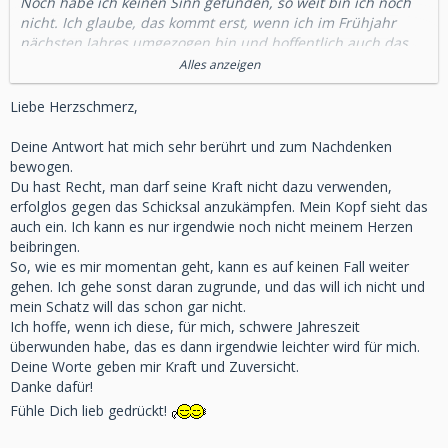
Noch habe ich keinen Sinn gefunden, so weit bin ich noch
nicht. Ich glaube, das kommt erst, wenn ich im Frühjahr
nächsten Jahres umgezogen bin und hoffentlich auch das
Thema Firmenliquidation hinter mir habe. Was habe ich
Alles anzeigen
getan? Ich habe den Tod meines Liebsten angenommen. Ich
wollte dieses Leben nicht aber ich weiß, dass mein Schatz
Liebe Herzschmerz,
nicht mehr wiederkommt. Ich habe auch nicht mehr nach
dem Warum gefragt, darauf gibt es einfach keine Antwort.
Deine Antwort hat mich sehr berührt und zum Nachdenken
Ich habe auch nicht mit dem Schicksal gehadert, davon
bewogen.
kommt er nicht wieder. Dadurch, dass ich seinen Tod
Du hast Recht, man darf seine Kraft nicht dazu verwenden,
angenommen habe, konnte ich meine Kraft und meine
erfolglos gegen das Schicksal anzukämpfen. Mein Kopf sieht das
Resourcen darauf konzentrieren, besser mit der Situation
auch ein. Ich kann es nur irgendwie noch nicht meinem Herzen
umzugehen anstatt meine Kraft dafür zu verwenden, mich
beibringen.
erfolglos gegen das Schicksal zu wehren. Ich glaube, dass
So, wie es mir momentan geht, kann es auf keinen Fall weiter
das ein ganz wichtiger Punkt in der Trauerbewältigung ist.
gehen. Ich gehe sonst daran zugrunde, und das will ich nicht und
Die Herausforderungen waren nicht ohne aber ich habe
mein Schatz will das schon gar nicht.
Unterstützung gesucht und gefunden. Je mehr man schafft
Ich hoffe, wenn ich diese, für mich, schwere Jahreszeit
und sich auch gegen die Angst mal zumutet, desto besser
überwunden habe, das es dann irgendwie leichter wird für mich.
geht es einem, wenn man wieder etwas geschafft hat. Das
Deine Worte geben mir Kraft und Zuversicht.
stärkt das Vertrauen in die eigenen Fähigkeiten und das
Danke dafür!
bringt einen Stück für Stück voran. Beharrlichkeit zahlt sich
Fühle Dich lieb gedrückt!
irgendwann mal aus. Es klappt nicht jeden Tag gleich gut
und auch ich habe Einbrüche, ich lasse das auch zu. Mein