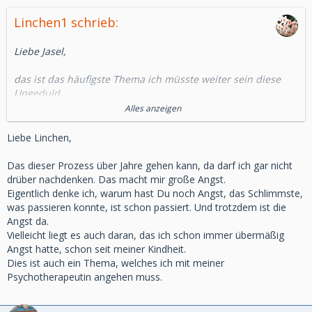
Linchen1 schrieb:
Liebe Jasel,
das ist das häufigste Thema ich müsste weiter sein diese
Ungeduld.
Ich denke man merkt das man sich verändert und diese
Alles anzeigen
Veränderung ist ja nicht unbedingt positiv viele Menschen
nehmen Abstand und das ist natürlich belastend gerade in
Liebe Linchen,
dieser Situation wo man auf Verständnis angewiesen ist.
Das dieser Prozess über Jahre gehen kann, da darf ich gar nicht
Es gibt hier nicht diesen einen Weg und abkürzen geht nicht
drüber nachdenken. Das macht mir große Angst.
also müssen wir alle sehr individuell da durch und
Eigentlich denke ich, warum hast Du noch Angst, das Schlimmste,
gleichzeitig aber sieht man so viele Parallelen wenn man
was passieren konnte, ist schon passiert. Und trotzdem ist die
hier in den älteren Wohnzimmern liest.
Angst da.
Diese Situation anzunehmen ist wahnsinnig schwierig damit
Vielleicht liegt es auch daran, das ich schon immer übermäßig
weiter zu leben auch für unsere Lieben ist eine enorme
Angst hatte, schon seit meiner Kindheit.
Herausforderung und das geht nicht von jetzt auf gleich.
Dies ist auch ein Thema, welches ich mit meiner
Psychotherapeutin angehen muss.
Das ist ein Prozess manchmal oft über mehrere Jahre.