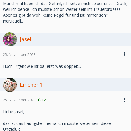
glücklich waren, es war auch die kleine Abschiedszeremonie
Manchmal habe ich das Gefühl, ich setze mich selber unter Druck,
in 'seinen' Bergen, und es war auch einfach die Ruhe dort,
weil ich denke, ich müsste schon weiter sein im Trauerprozess.
die MIR die Ruhe zurück gebracht hat...
Aber es gibt da wohl keine Regel für und ist immer sehr
individuell...
... und letztlich auch die Erkenntnis, dass nur ich selbst
Veränderung erreichen kann.
Jasel
Liebe Grüße
Susanne
25. November 2023
Huch, irgendwie ist da jetzt was doppelt...
Linchen1
25. November 2023
+2
Liebe Jasel,
das ist das häufigste Thema ich müsste weiter sein diese
Ungeduld.