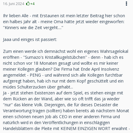
16. Juni 2024
+4
Ihr lieben Alle - mit Erstaunen ist mein letzter Beitrag hier schon
ein halbes Jahr alt - meine Oma hätte jetzt wieder eingeworfen:
''Kinners wie die Zeit vergeht....''
Jaaa und einiges ist passiert:
Zum einen werde ich demnächst wohl ein eigenes Wahrsagelokal
eröffnen - ''Sumazo's Kristallkugelstübchen'' - denn - hab ich es
nicht schon vor 18 Monaten gesagt und wollte es mir keiner
meiner Kollegen glauben? Die Firma hat Ende April Insolvenz
angemeldet - PENG - und während sich alle Kollegen furchtbar
aufgeregt haben, hab ich nur mit dem Kopf geschüttelt und ein
müdes Schulterzucken über gehabt...
Ja - jetzt stehen Existenzen auf dem Spiel, es stehen einige mit
dem Rücken an der Wand, aber wie so oft trifft das ja wieder
''nur'' das kleine Volk. Diejenigen, die für dieses Desaster die
Verantwortung tragen (sollten) haben bereits ab nächstem Monat
einen schönen neuen Job als CEO in einer anderen Firma und
natürlich wird in den Veröffentlichungen in einschlägigen
Handelsblättern die Pleite mit KEINEM EINZIGEN WORT erwähnt -