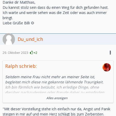
Danke dir Matthias,
Du kannst stolz sein dass du einen Weg für dich gefunden hast.
Ich warte und werde sehen was die Zeit oder was auch immer
bringt.
Liebe Grüße Billi 🌻
Du_und_ich
29. Oktober 2023
+2
Ralph schrieb:
Seitdem meine Frau nicht mehr an meiner Seite ist,
begleitet mich diese nie gekannte lähmende Traurigkeit.
Ich bin förmlich wie betäubt, ich erledige Dinge, ohne
darüber nachzudenken oder Freude dabei zu empfinden,
als wäre ich in einer Blase gefangen und alles um mich
Alles anzeigen
herum läuft in einer anderen Welt und mit seiner eigenen
Geschwindigkeit ab.
"Mit dieser Vorstellung stehe ich einfach nur da, Angst und Panik
Wenn ich mit den Problemen des Alltags konfrontiert werde,
steigen in mir auf und mein Herz schlägt bis zum Zerbersten.