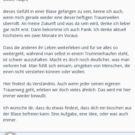
Wenn ich mit den Problemen des Alltags konfrontiert werde,
ist es ihr Mut und ihre Zuversicht, die mir jetzt fehlen und
dieses Gefühl in einer Blase gefangen zu sein, kenne ich auch,
mir wird wieder bewusst, dass ich diesen Weg bis zum
wenn mich gerade wieder eine dieser heftigen Trauerwellen
Schluss ohne sie gehen muss.
überrollt. An meine Zukunft und was da sein wird, denke ich lieber
Mit dieser Vorstellung stehe ich einfach nur da, Angst und
gar nicht erst. Dann bekomme ich auch Panik. Ich denke aktuell
Panik steigen in mir auf und mein Herz schlägt bis zum
höchstens ein-zwei Monate im Voraus.
Zerbersten.
Und obwohl ich tagtäglich von Menschen umgeben bin, bin
Dass die anderen ihr Leben weiterleben und für sie alles so
ich doch allein.
weitergeht, während man selbst in einem Trümmerhaufen steht,
Niemand, mit dem ich meine Gedanken und Gefühle teilen
ist schwer auszuhalten. Macht es doch noch deutlicher, was man
kann und der mich versteht oder es zumindest versucht.
verloren hat. Man fühlt sich einsam, umgeben von Menschen, die
Sie haben ihr eigenes Leben, abseits von meinem und ICH
einen nicht verstehen können oder wollen.
muss Verständnis haben.
Verrückte Welt.
Hier findest du Verständnis. Auch wenn jeder seinen eigenen
Trauerweg geht, erleben wir doch vieles ähnlich. Das wird mir hier
immer wieder bewußt.
Ich wünsche dir, dass du etwas findest, dass dich ein bisschen aus
der Blase befreien kann. Eine Aufgabe, eine Idee, oder was auch
immer.