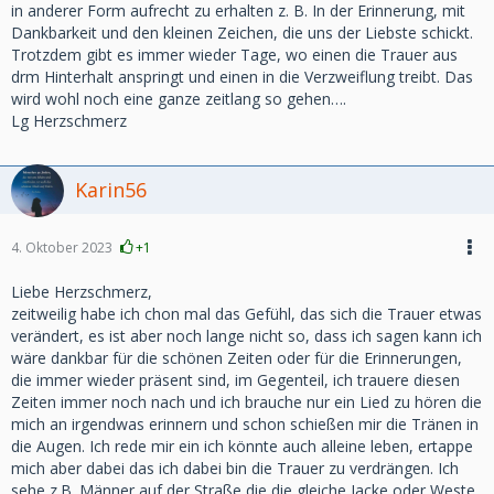
in anderer Form aufrecht zu erhalten z. B. In der Erinnerung, mit
Dankbarkeit und den kleinen Zeichen, die uns der Liebste schickt.
Trotzdem gibt es immer wieder Tage, wo einen die Trauer aus
drm Hinterhalt anspringt und einen in die Verzweiflung treibt. Das
wird wohl noch eine ganze zeitlang so gehen….
Lg Herzschmerz
Karin56
4. Oktober 2023
+1
Liebe Herzschmerz,
zeitweilig habe ich chon mal das Gefühl, das sich die Trauer etwas
verändert, es ist aber noch lange nicht so, dass ich sagen kann ich
wäre dankbar für die schönen Zeiten oder für die Erinnerungen,
die immer wieder präsent sind, im Gegenteil, ich trauere diesen
Zeiten immer noch nach und ich brauche nur ein Lied zu hören die
mich an irgendwas erinnern und schon schießen mir die Tränen in
die Augen. Ich rede mir ein ich könnte auch alleine leben, ertappe
mich aber dabei das ich dabei bin die Trauer zu verdrängen. Ich
sehe z.B. Männer auf der Straße die die gleiche Jacke oder Weste