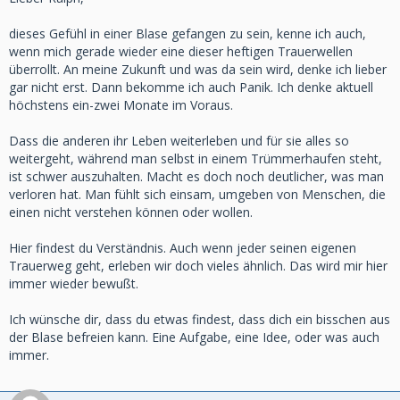
Wenn ich mit den Problemen des Alltags konfrontiert werde,
ist es ihr Mut und ihre Zuversicht, die mir jetzt fehlen und
dieses Gefühl in einer Blase gefangen zu sein, kenne ich auch,
mir wird wieder bewusst, dass ich diesen Weg bis zum
wenn mich gerade wieder eine dieser heftigen Trauerwellen
Schluss ohne sie gehen muss.
überrollt. An meine Zukunft und was da sein wird, denke ich lieber
Mit dieser Vorstellung stehe ich einfach nur da, Angst und
gar nicht erst. Dann bekomme ich auch Panik. Ich denke aktuell
Panik steigen in mir auf und mein Herz schlägt bis zum
höchstens ein-zwei Monate im Voraus.
Zerbersten.
Und obwohl ich tagtäglich von Menschen umgeben bin, bin
Dass die anderen ihr Leben weiterleben und für sie alles so
ich doch allein.
weitergeht, während man selbst in einem Trümmerhaufen steht,
Niemand, mit dem ich meine Gedanken und Gefühle teilen
ist schwer auszuhalten. Macht es doch noch deutlicher, was man
kann und der mich versteht oder es zumindest versucht.
verloren hat. Man fühlt sich einsam, umgeben von Menschen, die
Sie haben ihr eigenes Leben, abseits von meinem und ICH
einen nicht verstehen können oder wollen.
muss Verständnis haben.
Verrückte Welt.
Hier findest du Verständnis. Auch wenn jeder seinen eigenen
Trauerweg geht, erleben wir doch vieles ähnlich. Das wird mir hier
immer wieder bewußt.
Ich wünsche dir, dass du etwas findest, dass dich ein bisschen aus
der Blase befreien kann. Eine Aufgabe, eine Idee, oder was auch
immer.