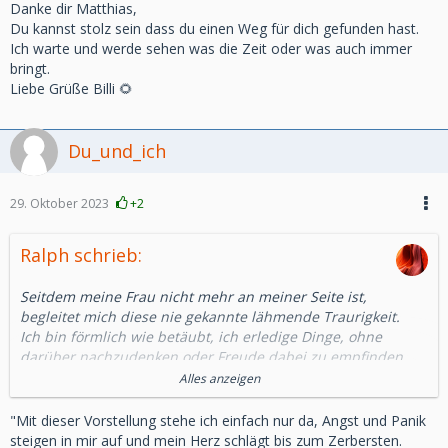
Danke dir Matthias,
Du kannst stolz sein dass du einen Weg für dich gefunden hast.
Ich warte und werde sehen was die Zeit oder was auch immer
bringt.
Liebe Grüße Billi 🌻
Du_und_ich
29. Oktober 2023
+2
Ralph schrieb:
Seitdem meine Frau nicht mehr an meiner Seite ist,
begleitet mich diese nie gekannte lähmende Traurigkeit.
Ich bin förmlich wie betäubt, ich erledige Dinge, ohne
darüber nachzudenken oder Freude dabei zu empfinden,
als wäre ich in einer Blase gefangen und alles um mich
Alles anzeigen
herum läuft in einer anderen Welt und mit seiner eigenen
Geschwindigkeit ab.
"Mit dieser Vorstellung stehe ich einfach nur da, Angst und Panik
Wenn ich mit den Problemen des Alltags konfrontiert werde,
steigen in mir auf und mein Herz schlägt bis zum Zerbersten.