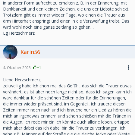
in anderer Form aufrecht zu erhalten z. B. In der Erinnerung, mit
Dankbarkeit und den kleinen Zeichen, die uns der Liebste schickt.
Trotzdem gibt es immer wieder Tage, wo einen die Trauer aus
drm Hinterhalt anspringt und einen in die Verzweiflung treibt. Das
wird wohl noch eine ganze zeitlang so gehen….
Lg Herzschmerz
Karin56
4. Oktober 2023
+1
Liebe Herzschmerz,
zeitweilig habe ich chon mal das Gefühl, das sich die Trauer etwas
verändert, es ist aber noch lange nicht so, dass ich sagen kann ich
wäre dankbar für die schönen Zeiten oder für die Erinnerungen,
die immer wieder präsent sind, im Gegenteil, ich trauere diesen
Zeiten immer noch nach und ich brauche nur ein Lied zu hören die
mich an irgendwas erinnern und schon schießen mir die Tränen in
die Augen. Ich rede mir ein ich könnte auch alleine leben, ertappe
mich aber dabei das ich dabei bin die Trauer zu verdrängen. Ich
sehe z.B. Männer auf der Straße die die gleiche Jacke oder Weste