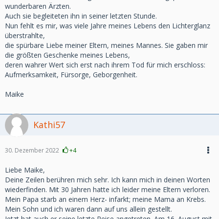
wunderbaren Ärzten.
Auch sie begleiteten ihn in seiner letzten Stunde.
Nun fehlt es mir, was viele Jahre meines Lebens den Lichterglanz
überstrahlte,
die spürbare Liebe meiner Eltern, meines Mannes. Sie gaben mir
die größten Geschenke meines Lebens,
deren wahrer Wert sich erst nach ihrem Tod für mich erschloss:
Aufmerksamkeit, Fürsorge, Geborgenheit.
Maike
Kathi57
30. Dezember 2022
+4
Liebe Maike,
Deine Zeilen berühren mich sehr. Ich kann mich in deinen Worten
wiederfinden. Mit 30 Jahren hatte ich leider meine Eltern verloren.
Mein Papa starb an einem Herz- infarkt; meine Mama an Krebs.
Mein Sohn und ich waren dann auf uns allein gestellt.
Jetzt hat auch er seine letzte Reise angetreten. Am 16. August mit