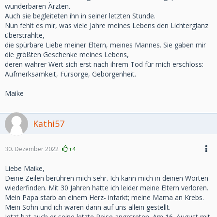
wunderbaren Ärzten.
Auch sie begleiteten ihn in seiner letzten Stunde.
Nun fehlt es mir, was viele Jahre meines Lebens den Lichterglanz
überstrahlte,
die spürbare Liebe meiner Eltern, meines Mannes. Sie gaben mir
die größten Geschenke meines Lebens,
deren wahrer Wert sich erst nach ihrem Tod für mich erschloss:
Aufmerksamkeit, Fürsorge, Geborgenheit.
Maike
Kathi57
30. Dezember 2022
+4
Liebe Maike,
Deine Zeilen berühren mich sehr. Ich kann mich in deinen Worten
wiederfinden. Mit 30 Jahren hatte ich leider meine Eltern verloren.
Mein Papa starb an einem Herz- infarkt; meine Mama an Krebs.
Mein Sohn und ich waren dann auf uns allein gestellt.
Jetzt hat auch er seine letzte Reise angetreten. Am 16. August mit