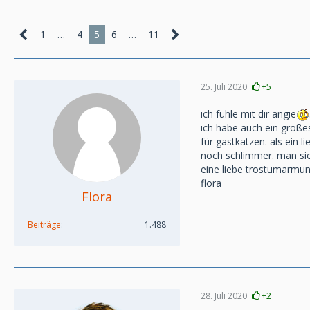
1
…
4
5
6
…
11
25. Juli 2020
+5
ich fühle mit dir angie
ich habe auch ein großes
für gastkatzen. als ein l
noch schlimmer. man sieh
eine liebe trostumarmu
flora
Flora
Beiträge
1.488
28. Juli 2020
+2