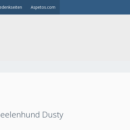
edenkseiten
Aspetos.com
Seelenhund Dusty