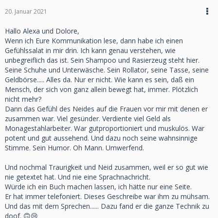
20. Januar 2021
Hallo Alexa und Dolore,
Wenn ich Eure Kommunikation lese, dann habe ich einen
Gefühlssalat in mir drin. Ich kann genau verstehen, wie
unbegreiflich das ist. Sein Shampoo und Rasierzeug steht hier.
Seine Schuhe und Unterwäsche. Sein Rollator, seine Tasse, seine
Geldbörse..... Alles da. Nur er nicht. Wie kann es sein, daß ein
Mensch, der sich von ganz allein bewegt hat, immer. Plötzlich
nicht mehr?
Dann das Gefühl des Neides auf die Frauen vor mir mit denen er
zusammen war. Viel gesünder. Verdiente viel Geld als
Monagestahlarbeiter. War gutproportioniert und muskulös. War
potent und gut aussehend. Und dazu noch seine wahnsinnige
Stimme. Sein Humor. Oh Mann. Umwerfend.
Und nochmal Traurigkeit und Neid zusammen, weil er so gut wie
nie getextet hat. Und nie eine Sprachnachricht.
Würde ich ein Buch machen lassen, ich hätte nur eine Seite.
Er hat immer telefoniert. Dieses Geschreibe war ihm zu mühsam.
Und das mit dem Sprechen...... Dazu fand er die ganze Technik zu
doof. 🙃😢