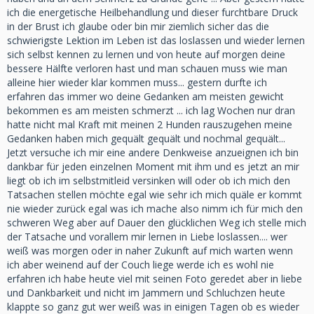
ich die energetische Heilbehandlung und dieser furchtbare Druck
in der Brust ich glaube oder bin mir ziemlich sicher das die
schwierigste Lektion im Leben ist das loslassen und wieder lernen
sich selbst kennen zu lernen und von heute auf morgen deine
bessere Hälfte verloren hast und man schauen muss wie man
alleine hier wieder klar kommen muss... gestern durfte ich
erfahren das immer wo deine Gedanken am meisten gewicht
bekommen es am meisten schmerzt ... ich lag Wochen nur dran
hatte nicht mal Kraft mit meinen 2 Hunden rauszugehen meine
Gedanken haben mich gequält gequält und nochmal gequält...
Jetzt versuche ich mir eine andere Denkweise anzueignen ich bin
dankbar für jeden einzelnen Moment mit ihm und es jetzt an mir
liegt ob ich im selbstmitleid versinken will oder ob ich mich den
Tatsachen stellen möchte egal wie sehr ich mich quäle er kommt
nie wieder zurück egal was ich mache also nimm ich für mich den
schweren Weg aber auf Dauer den glücklichen Weg ich stelle mich
der Tatsache und vorallem mir lernen in Liebe loslassen.... wer
weiß was morgen oder in naher Zukunft auf mich warten wenn
ich aber weinend auf der Couch liege werde ich es wohl nie
erfahren ich habe heute viel mit seinen Foto geredet aber in liebe
und Dankbarkeit und nicht im Jammern und Schluchzen heute
klappte so ganz gut wer weiß was in einigen Tagen ob es wieder