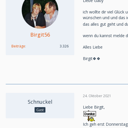
Liebe Gaby
ich wollte dir viel Glück
wünschen und und das i
das alles gut geht und d
Birgit56
wenn du kannst melde di
Beiträge
3.326
Alles Liebe
Birgit🍀🍀
24. Oktober 2021
Schnuckel
Liebe Birgit,
Gast
Ich geh erst Donnerstag