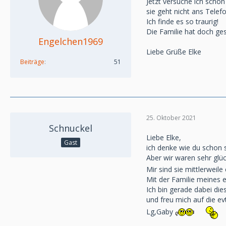
Jetzt versuche ich schon
sie geht nicht ans Telefo
Ich finde es so traurig!
Die Familie hat doch ge
Engelchen1969
Liebe Grüße Elke
Beiträge
51
25. Oktober 2021
Schnuckel
Liebe Elke,
Gast
ich denke wie du schon s
Aber wir waren sehr glü
Mir sind sie mittlerweile eg
Mit der Familie meines e
Ich bin gerade dabei di
und freu mich auf die e
Lg,Gaby