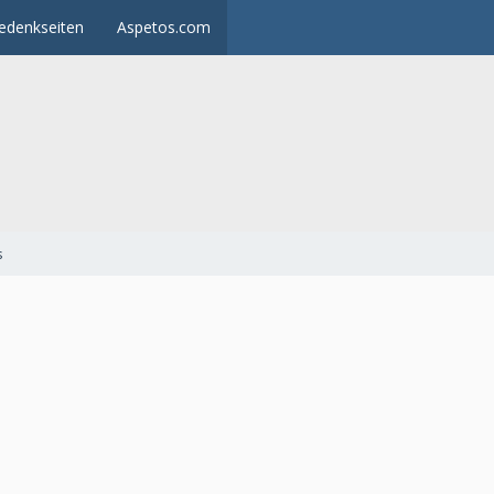
edenkseiten
Aspetos.com
s