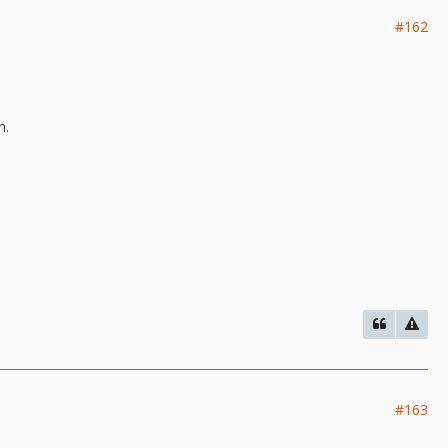
#162
n.
#163