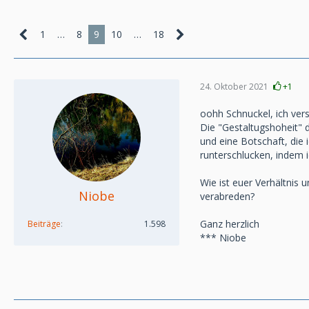
1
…
8
9
10
…
18
24. Oktober 2021
+1
oohh Schnuckel, ich vers
Die "Gestaltugshoheit" 
und eine Botschaft, die 
runterschlucken, indem 
Wie ist euer Verhältnis
Niobe
verabreden?
Ganz herzlich
Beiträge
1.598
*** Niobe