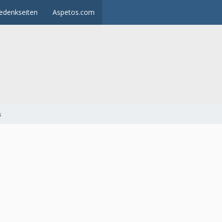
edenkseiten
Aspetos.com
s