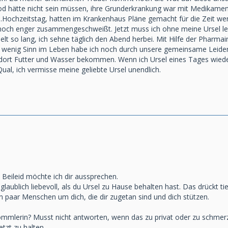
d hätte nicht sein müssen, ihre Grunderkrankung war mit Medikamenten 
Hochzeitstag, hatten im Krankenhaus Pläne gemacht für die Zeit wenn 
noch enger zusammengeschweißt. Jetzt muss ich ohne meine Ursel le
elt so lang, ich sehne täglich den Abend herbei. Mit Hilfe der Pharmai
Ein wenig Sinn im Leben habe ich noch durch unsere gemeinsame Lei
 dort Futter und Wasser bekommen. Wenn ich Ursel eines Tages wieder
Qual, ich vermisse meine geliebte Ursel unendlich.
Beileid möchte ich dir aussprechen.
glaublich liebevoll, als du Ursel zu Hause behalten hast. Das drückt t
ein paar Menschen um dich, die dir zugetan sind und dich stützen.
ommlerin? Musst nicht antworten, wenn das zu privat oder zu schmerzha
etzt zu halten.