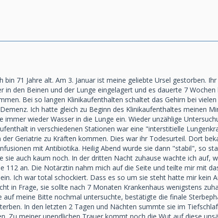
h bin 71 Jahre alt. Am 3. Januar ist meine geliebte Ursel gestorben. 
er in den Beinen und der Lunge eingelagert und es dauerte 7 Wochen b
men. Bei so langen Klinikaufenthalten schaltet das Gehirn bei vielen
emenz. Ich hatte gleich zu Beginn des Klinikaufenthaltes meinen Mini
sie immer wieder Wasser in die Lunge ein. Wieder unzählige Untersu
enthalt in verschiedenen Stationen war eine "interstitielle Lungenkra
 der Geriatrie zu Kräften kommen. Dies war ihr Todesurteil. Dort be
usionen mit Antibiotika. Heilig Abend wurde sie dann "stabil", so stan
te sie auch kaum noch. In der dritten Nacht zuhause wachte ich auf, w
e 112 an. Die Notärztin nahm mich auf die Seite und teilte mir mit da
in. Ich war total schockiert. Dass es so um sie steht hatte mir kein A
icht in Frage, sie sollte nach 7 Monaten Krankenhaus wenigstens zuha
ie auf meine Bitte nochmal untersuchte, bestätigte die finale Sterbeph
terben. In den letzten 2 Tagen und Nächten summte sie im Tiefschla
fen. Zu meiner unendlichen Trauer kommt noch die Wut auf diese unsäg