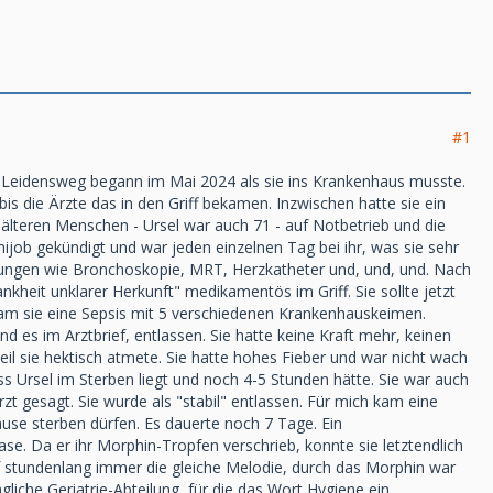
#1
Ihr Leidensweg begann im Mai 2024 als sie ins Krankenhaus musste.
is die Ärzte das in den Griff bekamen. Inzwischen hatte sie ein
 älteren Menschen - Ursel war auch 71 - auf Notbetrieb und die
job gekündigt und war jeden einzelnen Tag bei ihr, was sie sehr
chungen wie Bronchoskopie, MRT, Herzkatheter und, und, und. Nach
nkheit unklarer Herkunft" medikamentös im Griff. Sie sollte jetzt
kam sie eine Sepsis mit 5 verschiedenen Krankenhauskeimen.
d es im Arztbrief, entlassen. Sie hatte keine Kraft mehr, keinen
eil sie hektisch atmete. Sie hatte hohes Fieber und war nicht wach
ss Ursel im Sterben liegt und noch 4-5 Stunden hätte. Sie war auch
rzt gesagt. Sie wurde als "stabil" entlassen. Für mich kam eine
use sterben dürfen. Es dauerte noch 7 Tage. Ein
ase. Da er ihr Morphin-Tropfen verschrieb, konnte sie letztendlich
f stundenlang immer die gleiche Melodie, durch das Morphin war
liche Geriatrie-Abteilung, für die das Wort Hygiene ein