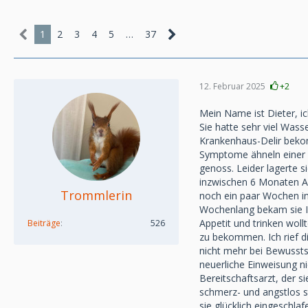
1
2
3
4
5
…
37
12. Februar 2025
+2
Mein Name ist Dieter, ic
Sie hatte sehr viel Wass
Krankenhaus-Delir bekom
Symptome ähneln einer D
genoss. Leider lagerte 
inzwischen 6 Monaten Auf
Trommlerin
noch ein paar Wochen in
Wochenlang bekam sie Inf
Appetit und trinken woll
Beiträge
526
zu bekommen. Ich rief di
nicht mehr bei Bewusstse
neuerliche Einweisung n
Bereitschaftsarzt, der s
schmerz- und angstlos s
sie glücklich eingeschla