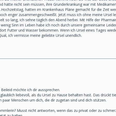
d hätte nicht sein müssen, ihre Grunderkrankung war mit Medikamenten 
Hochzeitstag, hatten im Krankenhaus Pläne gemacht für die Zeit wenn 
noch enger zusammengeschweißt. Jetzt muss ich ohne meine Ursel le
elt so lang, ich sehne täglich den Abend herbei. Mit Hilfe der Pharmai
Ein wenig Sinn im Leben habe ich noch durch unsere gemeinsame Lei
 dort Futter und Wasser bekommen. Wenn ich Ursel eines Tages wieder
Qual, ich vermisse meine geliebte Ursel unendlich.
Beileid möchte ich dir aussprechen.
glaublich liebevoll, als du Ursel zu Hause behalten hast. Das drückt t
ein paar Menschen um dich, die dir zugetan sind und dich stützen.
ommlerin? Musst nicht antworten, wenn das zu privat oder zu schmerzha
etzt zu halten.