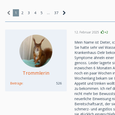
1
2
3
4
5
…
37
12. Februar 2025
+2
Mein Name ist Dieter, ic
Sie hatte sehr viel Wass
Krankenhaus-Delir bekom
Symptome ähneln einer D
genoss. Leider lagerte 
inzwischen 6 Monaten Auf
Trommlerin
noch ein paar Wochen in
Wochenlang bekam sie Inf
Appetit und trinken woll
Beiträge
526
zu bekommen. Ich rief di
nicht mehr bei Bewusstse
neuerliche Einweisung n
Bereitschaftsarzt, der s
schmerz- und angstlos s
sie glücklich eingeschla