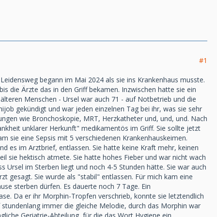
#1
Ihr Leidensweg begann im Mai 2024 als sie ins Krankenhaus musste.
is die Ärzte das in den Griff bekamen. Inzwischen hatte sie ein
 älteren Menschen - Ursel war auch 71 - auf Notbetrieb und die
job gekündigt und war jeden einzelnen Tag bei ihr, was sie sehr
chungen wie Bronchoskopie, MRT, Herzkatheter und, und, und. Nach
nkheit unklarer Herkunft" medikamentös im Griff. Sie sollte jetzt
kam sie eine Sepsis mit 5 verschiedenen Krankenhauskeimen.
d es im Arztbrief, entlassen. Sie hatte keine Kraft mehr, keinen
eil sie hektisch atmete. Sie hatte hohes Fieber und war nicht wach
ss Ursel im Sterben liegt und noch 4-5 Stunden hätte. Sie war auch
rzt gesagt. Sie wurde als "stabil" entlassen. Für mich kam eine
use sterben dürfen. Es dauerte noch 7 Tage. Ein
ase. Da er ihr Morphin-Tropfen verschrieb, konnte sie letztendlich
f stundenlang immer die gleiche Melodie, durch das Morphin war
liche Geriatrie-Abteilung, für die das Wort Hygiene ein