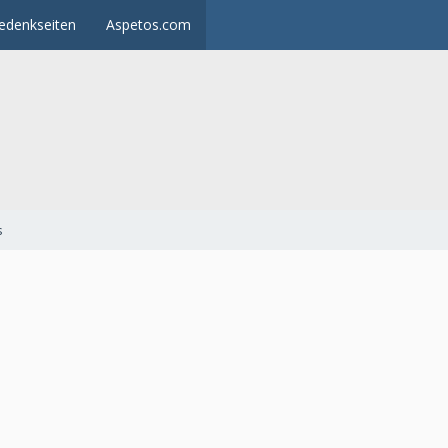
edenkseiten
Aspetos.com
s