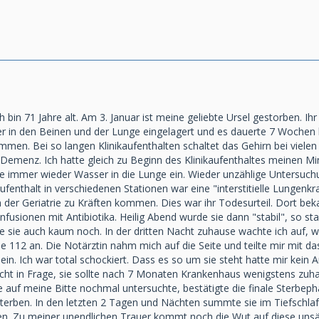
h bin 71 Jahre alt. Am 3. Januar ist meine geliebte Ursel gestorben. 
er in den Beinen und der Lunge eingelagert und es dauerte 7 Wochen b
men. Bei so langen Klinikaufenthalten schaltet das Gehirn bei vielen
emenz. Ich hatte gleich zu Beginn des Klinikaufenthaltes meinen Mini
sie immer wieder Wasser in die Lunge ein. Wieder unzählige Untersu
enthalt in verschiedenen Stationen war eine "interstitielle Lungenkra
 der Geriatrie zu Kräften kommen. Dies war ihr Todesurteil. Dort be
usionen mit Antibiotika. Heilig Abend wurde sie dann "stabil", so stan
te sie auch kaum noch. In der dritten Nacht zuhause wachte ich auf, w
e 112 an. Die Notärztin nahm mich auf die Seite und teilte mir mit da
in. Ich war total schockiert. Dass es so um sie steht hatte mir kein A
icht in Frage, sie sollte nach 7 Monaten Krankenhaus wenigstens zuha
ie auf meine Bitte nochmal untersuchte, bestätigte die finale Sterbeph
terben. In den letzten 2 Tagen und Nächten summte sie im Tiefschla
fen. Zu meiner unendlichen Trauer kommt noch die Wut auf diese unsäg