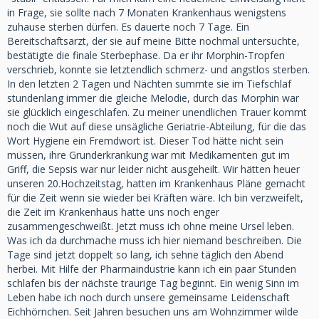
in Frage, sie sollte nach 7 Monaten Krankenhaus wenigstens
zuhause sterben dürfen. Es dauerte noch 7 Tage. Ein
Bereitschaftsarzt, der sie auf meine Bitte nochmal untersuchte,
bestätigte die finale Sterbephase. Da er ihr Morphin-Tropfen
verschrieb, konnte sie letztendlich schmerz- und angstlos sterben.
In den letzten 2 Tagen und Nächten summte sie im Tiefschlaf
stundenlang immer die gleiche Melodie, durch das Morphin war
sie glücklich eingeschlafen. Zu meiner unendlichen Trauer kommt
noch die Wut auf diese unsägliche Geriatrie-Abteilung, für die das
Wort Hygiene ein Fremdwort ist. Dieser Tod hätte nicht sein
müssen, ihre Grunderkrankung war mit Medikamenten gut im
Griff, die Sepsis war nur leider nicht ausgeheilt. Wir hätten heuer
unseren 20.Hochzeitstag, hatten im Krankenhaus Pläne gemacht
für die Zeit wenn sie wieder bei Kräften wäre. Ich bin verzweifelt,
die Zeit im Krankenhaus hatte uns noch enger
zusammengeschweißt. Jetzt muss ich ohne meine Ursel leben.
Was ich da durchmache muss ich hier niemand beschreiben. Die
Tage sind jetzt doppelt so lang, ich sehne täglich den Abend
herbei. Mit Hilfe der Pharmaindustrie kann ich ein paar Stunden
schlafen bis der nächste traurige Tag beginnt. Ein wenig Sinn im
Leben habe ich noch durch unsere gemeinsame Leidenschaft
Eichhörnchen. Seit Jahren besuchen uns am Wohnzimmer wilde