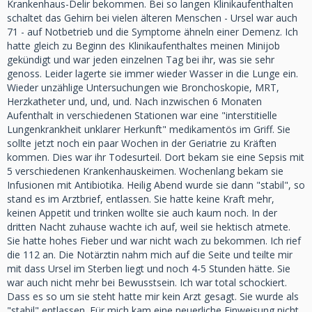
Krankenhaus-Delir bekommen. Bei so langen Klinikaufenthalten
schaltet das Gehirn bei vielen älteren Menschen - Ursel war auch
71 - auf Notbetrieb und die Symptome ähneln einer Demenz. Ich
hatte gleich zu Beginn des Klinikaufenthaltes meinen Minijob
gekündigt und war jeden einzelnen Tag bei ihr, was sie sehr
genoss. Leider lagerte sie immer wieder Wasser in die Lunge ein.
Wieder unzählige Untersuchungen wie Bronchoskopie, MRT,
Herzkatheter und, und, und. Nach inzwischen 6 Monaten
Aufenthalt in verschiedenen Stationen war eine "interstitielle
Lungenkrankheit unklarer Herkunft" medikamentös im Griff. Sie
sollte jetzt noch ein paar Wochen in der Geriatrie zu Kräften
kommen. Dies war ihr Todesurteil. Dort bekam sie eine Sepsis mit
5 verschiedenen Krankenhauskeimen. Wochenlang bekam sie
Infusionen mit Antibiotika. Heilig Abend wurde sie dann "stabil", so
stand es im Arztbrief, entlassen. Sie hatte keine Kraft mehr,
keinen Appetit und trinken wollte sie auch kaum noch. In der
dritten Nacht zuhause wachte ich auf, weil sie hektisch atmete.
Sie hatte hohes Fieber und war nicht wach zu bekommen. Ich rief
die 112 an. Die Notärztin nahm mich auf die Seite und teilte mir
mit dass Ursel im Sterben liegt und noch 4-5 Stunden hätte. Sie
war auch nicht mehr bei Bewusstsein. Ich war total schockiert.
Dass es so um sie steht hatte mir kein Arzt gesagt. Sie wurde als
"stabil" entlassen. Für mich kam eine neuerliche Einweisung nicht