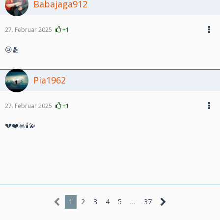
Babajaga912
27. Februar 2025
+1
😢🫂
Pia1962
27. Februar 2025
+1
💔❤️🙏🕯️💫
1
2
3
4
5
…
37