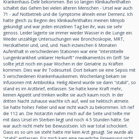
Krankenhaus-Delir bekommen. Bei so langen Klinikaufenthalten
schaltet das Gehirn bei vielen älteren Menschen - Ursel war auch
71 - auf Notbetrieb und die Symptome ähneln einer Demenz. Ich
hatte gleich zu Beginn des Klinikaufenthaltes meinen Minijob
gekündigt und war jeden einzelnen Tag bei ihr, was sie sehr
genoss. Leider lagerte sie immer wieder Wasser in die Lunge ein.
Wieder unzählige Untersuchungen wie Bronchoskopie, MRT,
Herzkatheter und, und, und. Nach inzwischen 6 Monaten
Aufenthalt in verschiedenen Stationen war eine "interstitielle
Lungenkrankheit unklarer Herkunft" medikamentös im Griff. Sie
sollte jetzt noch ein paar Wochen in der Geriatrie zu Kräften
kommen. Dies war ihr Todesurteil. Dort bekam sie eine Sepsis mit
5 verschiedenen Krankenhauskeimen. Wochenlang bekam sie
Infusionen mit Antibiotika. Heilig Abend wurde sie dann "stabil", so
stand es im Arztbrief, entlassen. Sie hatte keine Kraft mehr,
keinen Appetit und trinken wollte sie auch kaum noch. In der
dritten Nacht zuhause wachte ich auf, weil sie hektisch atmete.
Sie hatte hohes Fieber und war nicht wach zu bekommen. Ich rief
die 112 an. Die Notärztin nahm mich auf die Seite und teilte mir
mit dass Ursel im Sterben liegt und noch 4-5 Stunden hätte. Sie
war auch nicht mehr bei Bewusstsein. Ich war total schockiert.
Dass es so um sie steht hatte mir kein Arzt gesagt. Sie wurde als
"stabil" entlassen. Für mich kam eine neuerliche Einweisung nicht