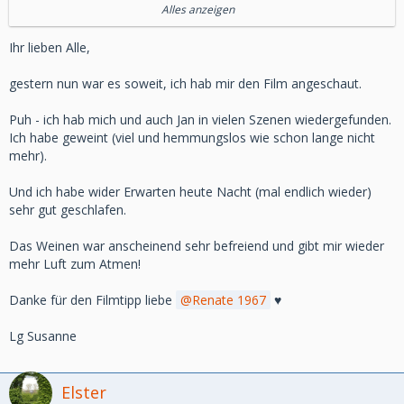
Für mich ein sehr guter Film, aber Vorsicht, es braucht Kraft
Alles anzeigen
ihn anzusehen, er zeigt unverblümt die Ängste, und die
Bedürfnisse derjenigen die gehen müssen.
Ihr lieben Alle,
Empfehlenswert. Wem es nicht zu sehr weh tut.
gestern nun war es soweit, ich hab mir den Film angeschaut.
Puh - ich hab mich und auch Jan in vielen Szenen wiedergefunden.
Ich habe geweint (viel und hemmungslos wie schon lange nicht
mehr).
Und ich habe wider Erwarten heute Nacht (mal endlich wieder)
sehr gut geschlafen.
Das Weinen war anscheinend sehr befreiend und gibt mir wieder
mehr Luft zum Atmen!
Danke für den Filmtipp liebe
Renate 1967
♥️
Lg Susanne
Elster