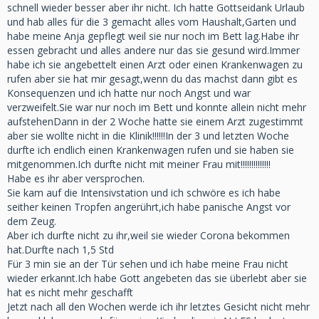
schnell wieder besser aber ihr nicht. Ich hatte Gottseidank Urlaub
und hab alles für die 3 gemacht alles vom Haushalt,Garten und
habe meine Anja gepflegt weil sie nur noch im Bett lag.Habe ihr
essen gebracht und alles andere nur das sie gesund wird.Immer
habe ich sie angebettelt einen Arzt oder einen Krankenwagen zu
rufen aber sie hat mir gesagt,wenn du das machst dann gibt es
Konsequenzen und ich hatte nur noch Angst und war
verzweifelt.Sie war nur noch im Bett und konnte allein nicht mehr
aufstehenDann in der 2 Woche hatte sie einem Arzt zugestimmt
aber sie wollte nicht in die Klinik!!!!!!In der 3 und letzten Woche
durfte ich endlich einen Krankenwagen rufen und sie haben sie
mitgenommen.Ich durfte nicht mit meiner Frau mit!!!!!!!!!!!!!!
Habe es ihr aber versprochen.
Sie kam auf die Intensivstation und ich schwöre es ich habe
seither keinen Tropfen angerührt,ich habe panische Angst vor
dem Zeug.
Aber ich durfte nicht zu ihr,weil sie wieder Corona bekommen
hat.Durfte nach 1,5 Std
Für 3 min sie an der Tür sehen und ich habe meine Frau nicht
wieder erkannt.Ich habe Gott angebeten das sie überlebt aber sie
hat es nicht mehr geschafft
Jetzt nach all den Wochen werde ich ihr letztes Gesicht nicht mehr