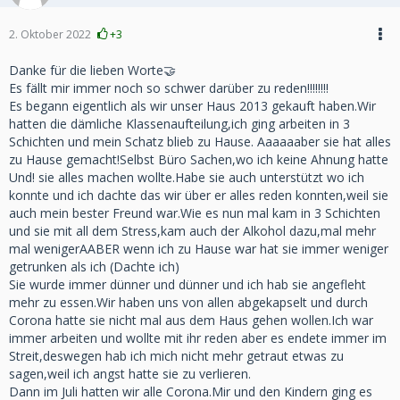
2. Oktober 2022
+3
Danke für die lieben Worte🤝
Es fällt mir immer noch so schwer darüber zu reden!!!!!!!!
Es begann eigentlich als wir unser Haus 2013 gekauft haben.Wir
hatten die dämliche Klassenaufteilung,ich ging arbeiten in 3
Schichten und mein Schatz blieb zu Hause. Aaaaaaber sie hat alles
zu Hause gemacht!Selbst Büro Sachen,wo ich keine Ahnung hatte
Und! sie alles machen wollte.Habe sie auch unterstützt wo ich
konnte und ich dachte das wir über er alles reden konnten,weil sie
auch mein bester Freund war.Wie es nun mal kam in 3 Schichten
und sie mit all dem Stress,kam auch der Alkohol dazu,mal mehr
mal wenigerAABER wenn ich zu Hause war hat sie immer weniger
getrunken als ich (Dachte ich)
Sie wurde immer dünner und dünner und ich hab sie angefleht
mehr zu essen.Wir haben uns von allen abgekapselt und durch
Corona hatte sie nicht mal aus dem Haus gehen wollen.Ich war
immer arbeiten und wollte mit ihr reden aber es endete immer im
Streit,deswegen hab ich mich nicht mehr getraut etwas zu
sagen,weil ich angst hatte sie zu verlieren.
Dann im Juli hatten wir alle Corona.Mir und den Kindern ging es