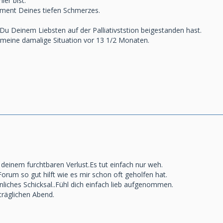
ier bist.
oment Deines tiefen Schmerzes.
e Du Deinem Liebsten auf der Palliativststion beigestanden hast.
n meine damalige Situation vor 13 1/2 Monaten.
 deinem furchtbaren Verlust.Es tut einfach nur weh.
 Forum so gut hilft wie es mir schon oft geholfen hat.
ähnliches Schicksal..Fühl dich einfach lieb aufgenommen.
träglichen Abend.