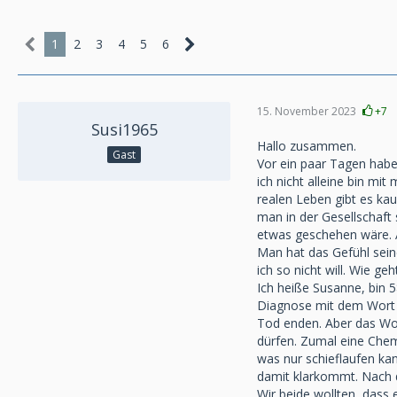
1
2
3
4
5
6
15. November 2023
+7
Susi1965
Hallo zusammen.
Gast
Vor ein paar Tagen habe
ich nicht alleine bin m
realen Leben gibt es kau
man in der Gesellschaft
etwas geschehen wäre. Al
Man hat das Gefühl sein
ich so nicht will. Wie g
Ich heiße Susanne, bin 
Diagnose mit dem Wort 
Tod enden. Aber das Wo
dürfen. Zumal eine Chem
was nur schieflaufen ka
damit klarkommt. Nach 
Wir beide wollten, dass 