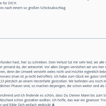
e für DICH.
lles nach einem so großen Schicksalsschlag.
nden hast, hier zu schreiben. Dein Verlust tut mir sehr leid, wir alle 
er jemand da, der antwortet. Vor allen Dingen verstehen wir uns hier we
en, denn die Umwelt versteht vieles nicht und möchte eigentlich lie
Ignoranz (man ist ja nicht betroffen). Ich habe zum Glück ein gutes Umf
3 plötzlich an einem Herzinfarkt gestorben. Wir befinden uns noch in
dlichen Phasen sind, so machen diejenigen, die schon weiter sind als
 berührend und ich findende es schön, dass Du Deinen Mann bis zum S
 Abschied schön gestalten wollten. Ich hoffe, das war ein gewisser Tros
r und fühle Dich einfach gedrückt 🫂