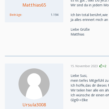
Es ist gut , daß Du jetzt h
Matthias65
Wir sind da in jedem M
Ich bin total berührt,wi
Beiträge
1.194
Ja alles erinnert mich a
Liebe Grüße
Matthias
15. November 2023
+2
Liebe Susi,
mein tiefes Mitgefühl zu
Ich hoffe,das dir dieses
Wir teilen hier alle ein 
Ich wünsche dir einen er
Glg🌻⭐️Elke
Ursula3008