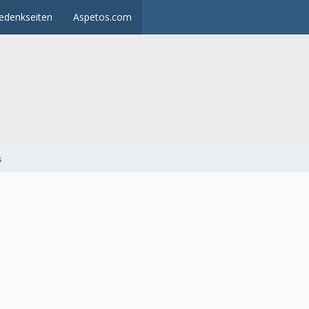
edenkseiten
Aspetos.com
s