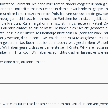
tivstation verbracht. Ich habe mir Sterben anders vorgestellt: man glei
der erste Horrorfilm meines Lebens in dem nur wir beide mitgespielt 
m Sterben liegt. Trotzdem bin ich froh, bis zum Schluss bei dir gewe
temzug gemacht hast, bin ich noch ein Weilchen bei dir sitzen gebli
r die Kraft und Ruhe hergekommen ist, ist mir bis heute ein Rätsel.
s du mich einfach so alleine lässt, Sie haben dich "schick" gemacht: di
agte, dass dieser Kitsch so überhaupt nicht dein Fall gewesen wäre, 
mer gesessen, dir aus dem "Gästebuch" der Palliativ vorgelesen, mit 
 geleert. In das Buch habe ich dann auch etwas geschrieben. Wie sehr
. Wir haben geahnt, dass es der letzte sein könnte. Wir waren zusamm
nken im Hinterkopf. Wir haben es so richtig krachen lassen, es war
wer ohne dich, du fehlst mir so.
die worte. es tut mir so lied,ich nehem dich mal virtuell in den arm,wenn