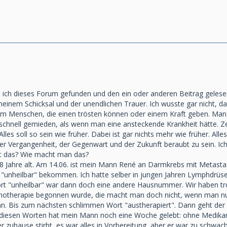
 ich dieses Forum gefunden und den ein oder anderen Beitrag gelesen.
it meinem Schicksal und der unendlichen Trauer. Ich wusste gar nicht
m Menschen, die einen trösten können oder einem Kraft geben. Man füh
 schnell gemieden, als wenn man eine ansteckende Krankheit hätte. Z
les soll so sein wie früher. Dabei ist gar nichts mehr wie früher. All
er Vergangenheit, der Gegenwart und der Zukunft beraubt zu sein. I
eht das? Wie macht man das?
58 Jahre alt. Am 14.06. ist mein Mann René an Darmkrebs mit Metasta
"unheilbar" bekommen. Ich hatte selber in jungen Jahren Lymphdrüs
rt "unheilbar" war dann doch eine andere Hausnummer. Wir haben tr
otherapie begonnen wurde, die macht man doch nicht, wenn man nur 
nn. Bis zum nächsten schlimmen Wort "austherapiert". Dann geht der 
diesen Worten hat mein Mann noch eine Woche gelebt: ohne Medikam
er zuhause stirbt, es war alles in Vorbereitung, aber er war zu schwa