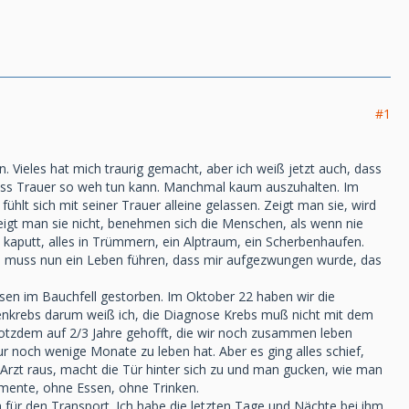
#1
 Vieles hat mich traurig gemacht, aber ich weiß jetzt auch, dass
, dass Trauer so weh tun kann. Manchmal kaum auszuhalten. Im
lt sich mit seiner Trauer alleine gelassen. Zeigt man sie, wird
eigt man sie nicht, benehmen sich die Menschen, als wenn nie
es kaputt, alles in Trümmern, ein Alptraum, ein Scherbenhaufen.
ch muss nun ein Leben führen, dass mir aufgezwungen wurde, das
sen im Bauchfell gestorben. Im Oktober 22 haben wir die
enkrebs darum weiß ich, die Diagnose Krebs muß nicht mit dem
otzdem auf 2/3 Jahre gehofft, die wir noch zusammen leben
noch wenige Monate zu leben hat. Aber es ging alles schief,
Arzt raus, macht die Tür hinter sich zu und man gucken, wie man
ente, ohne Essen, ohne Trinken.
ch für den Transport. Ich habe die letzten Tage und Nächte bei ihm