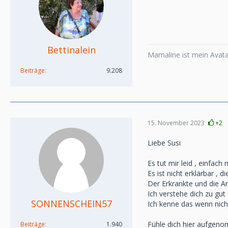
Bettinalein
Mamaline ist mein Avatar
Beiträge
9.208
15. November 2023
+2
Liebe Susi
Es tut mir leid , einfach 
Es ist nicht erklärbar ,
Der Erkrankte und die A
Ich verstehe dich zu gut
SONNENSCHEIN57
Ich kenne das wenn nich
Fühle dich hier aufgenom
Beiträge
1.940