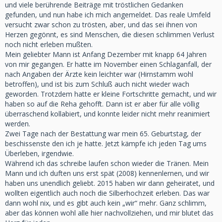
und viele berührende Beiträge mit tröstlichen Gedanken
gefunden, und nun habe ich mich angemeldet. Das reale Umfeld
versucht zwar schon zu trösten, aber, und das sei ihnen von
Herzen gegönnt, es sind Menschen, die diesen schlimmen Verlust
noch nicht erleben mußten.
Mein geliebter Mann ist Anfang Dezember mit knapp 64 Jahren
von mir gegangen. Er hatte im November einen Schlaganfall, der
nach Angaben der Ärzte kein leichter war (Hirnstamm wohl
betroffen), und ist bis zum Schluß auch nicht wieder wach
geworden. Trotzdem hatte er kleine Fortschritte gemacht, und wir
haben so auf die Reha gehofft. Dann ist er aber für alle völlig
überraschend kollabiert, und konnte leider nicht mehr reanimiert
werden.
Zwei Tage nach der Bestattung war mein 65. Geburtstag, der
beschissenste den ich je hatte. Jetzt kämpfe ich jeden Tag ums
Überleben, irgendwie.
Während ich das schreibe laufen schon wieder die Tränen. Mein
Mann und ich duften uns erst spät (2008) kennenlernen, und wir
haben uns unendlich geliebt. 2015 haben wir dann geheiratet, und
wollten eigentlich auch noch die Silberhochzeit erleben. Das war
dann wohl nix, und es gibt auch kein „wir“ mehr. Ganz schlimm,
aber das können wohl alle hier nachvollziehen, und mir blutet das