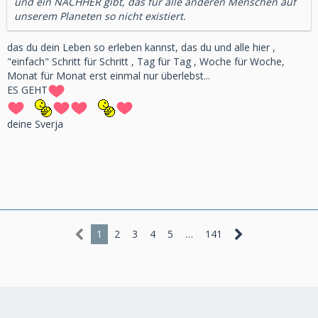
und ein NACHHER gibt, das für alle anderen Menschen auf
unserem Planeten so nicht existiert.
das du dein Leben so erleben kannst, das du und alle hier ,
"einfach" Schritt für Schritt , Tag für Tag , Woche für Woche,
Monat für Monat erst einmal nur überlebst...
ES GEHT
deine Sverja
1
2
3
4
5
…
141