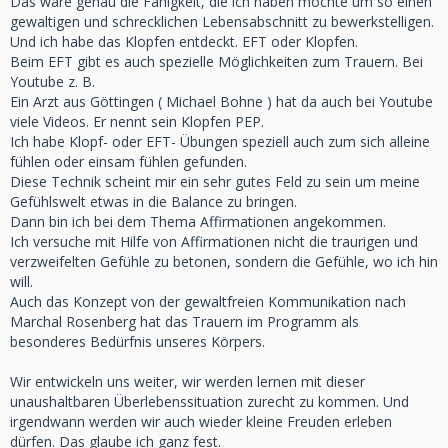
Das wäre genau die Fähigkeit, die ich haben möchte um so einen
gewaltigen und schrecklichen Lebensabschnitt zu bewerkstelligen.
Und ich habe das Klopfen entdeckt. EFT oder Klopfen.
Beim EFT gibt es auch spezielle Möglichkeiten zum Trauern. Bei
Youtube z. B.
Ein Arzt aus Göttingen ( Michael Bohne ) hat da auch bei Youtube
viele Videos. Er nennt sein Klopfen PEP.
Ich habe Klopf- oder EFT- Übungen speziell auch zum sich alleine
fühlen oder einsam fühlen gefunden.
Diese Technik scheint mir ein sehr gutes Feld zu sein um meine
Gefühlswelt etwas in die Balance zu bringen.
Dann bin ich bei dem Thema Affirmationen angekommen.
Ich versuche mit Hilfe von Affirmationen nicht die traurigen und
verzweifelten Gefühle zu betonen, sondern die Gefühle, wo ich hin
will.
Auch das Konzept von der gewaltfreien Kommunikation nach
Marchal Rosenberg hat das Trauern im Programm als
besonderes Bedürfnis unseres Körpers.
Wir entwickeln uns weiter, wir werden lernen mit dieser
unaushaltbaren Überlebenssituation zurecht zu kommen. Und
irgendwann werden wir auch wieder kleine Freuden erleben
dürfen. Das glaube ich ganz fest.