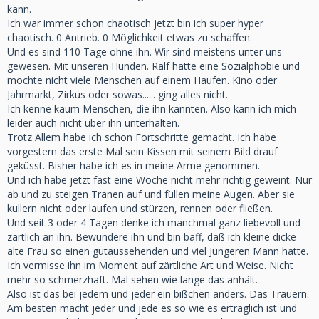
kann.
Ich war immer schon chaotisch jetzt bin ich super hyper
chaotisch. 0 Antrieb. 0 Möglichkeit etwas zu schaffen.
Und es sind 110 Tage ohne ihn. Wir sind meistens unter uns
gewesen. Mit unseren Hunden. Ralf hatte eine Sozialphobie und
mochte nicht viele Menschen auf einem Haufen. Kino oder
Jahrmarkt, Zirkus oder sowas...... ging alles nicht.
Ich kenne kaum Menschen, die ihn kannten. Also kann ich mich
leider auch nicht über ihn unterhalten.
Trotz Allem habe ich schon Fortschritte gemacht. Ich habe
vorgestern das erste Mal sein Kissen mit seinem Bild drauf
geküsst. Bisher habe ich es in meine Arme genommen.
Und ich habe jetzt fast eine Woche nicht mehr richtig geweint. Nur
ab und zu steigen Tränen auf und füllen meine Augen. Aber sie
kullern nicht oder laufen und stürzen, rennen oder fließen.
Und seit 3 oder 4 Tagen denke ich manchmal ganz liebevoll und
zärtlich an ihn. Bewundere ihn und bin baff, daß ich kleine dicke
alte Frau so einen gutaussehenden und viel Jüngeren Mann hatte.
Ich vermisse ihn im Moment auf zärtliche Art und Weise. Nicht
mehr so schmerzhaft. Mal sehen wie lange das anhält.
Also ist das bei jedem und jeder ein bißchen anders. Das Trauern.
Am besten macht jeder und jede es so wie es erträglich ist und