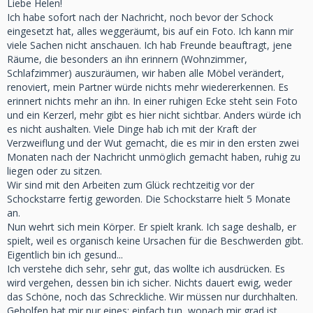
Liebe Helen!
Ich habe sofort nach der Nachricht, noch bevor der Schock
eingesetzt hat, alles weggeräumt, bis auf ein Foto. Ich kann mir
viele Sachen nicht anschauen. Ich hab Freunde beauftragt, jene
Räume, die besonders an ihn erinnern (Wohnzimmer,
Schlafzimmer) auszuräumen, wir haben alle Möbel verändert,
renoviert, mein Partner würde nichts mehr wiedererkennen. Es
erinnert nichts mehr an ihn. In einer ruhigen Ecke steht sein Foto
und ein Kerzerl, mehr gibt es hier nicht sichtbar. Anders würde ich
es nicht aushalten. Viele Dinge hab ich mit der Kraft der
Verzweiflung und der Wut gemacht, die es mir in den ersten zwei
Monaten nach der Nachricht unmöglich gemacht haben, ruhig zu
liegen oder zu sitzen.
Wir sind mit den Arbeiten zum Glück rechtzeitig vor der
Schockstarre fertig geworden. Die Schockstarre hielt 5 Monate
an.
Nun wehrt sich mein Körper. Er spielt krank. Ich sage deshalb, er
spielt, weil es organisch keine Ursachen für die Beschwerden gibt.
Eigentlich bin ich gesund...
Ich verstehe dich sehr, sehr gut, das wollte ich ausdrücken. Es
wird vergehen, dessen bin ich sicher. Nichts dauert ewig, weder
das Schöne, noch das Schreckliche. Wir müssen nur durchhalten.
Geholfen hat mir nur eines: einfach tun, wonach mir grad ist.