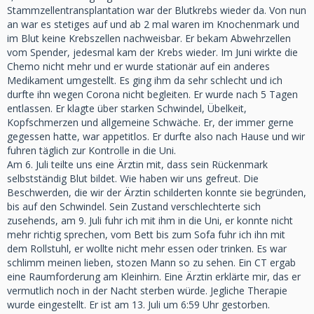
Stammzellentransplantation war der Blutkrebs wieder da. Von nun
an war es stetiges auf und ab 2 mal waren im Knochenmark und
im Blut keine Krebszellen nachweisbar. Er bekam Abwehrzellen
vom Spender, jedesmal kam der Krebs wieder. Im Juni wirkte die
Chemo nicht mehr und er wurde stationär auf ein anderes
Medikament umgestellt. Es ging ihm da sehr schlecht und ich
durfte ihn wegen Corona nicht begleiten. Er wurde nach 5 Tagen
entlassen. Er klagte über starken Schwindel, Übelkeit,
Kopfschmerzen und allgemeine Schwäche. Er, der immer gerne
gegessen hatte, war appetitlos. Er durfte also nach Hause und wir
fuhren täglich zur Kontrolle in die Uni.
Am 6. Juli teilte uns eine Ärztin mit, dass sein Rückenmark
selbstständig Blut bildet. Wie haben wir uns gefreut. Die
Beschwerden, die wir der Ärztin schilderten konnte sie begründen,
bis auf den Schwindel. Sein Zustand verschlechterte sich
zusehends, am 9. Juli fuhr ich mit ihm in die Uni, er konnte nicht
mehr richtig sprechen, vom Bett bis zum Sofa fuhr ich ihn mit
dem Rollstuhl, er wollte nicht mehr essen oder trinken. Es war
schlimm meinen lieben, stozen Mann so zu sehen. Ein CT ergab
eine Raumforderung am Kleinhirn. Eine Ärztin erklärte mir, das er
vermutlich noch in der Nacht sterben würde. Jegliche Therapie
wurde eingestellt. Er ist am 13. Juli um 6:59 Uhr gestorben.