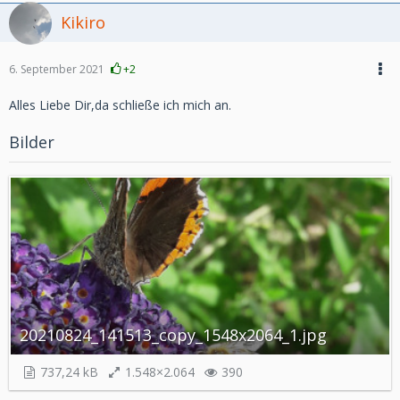
Kikiro
6. September 2021
+2
Alles Liebe Dir,da schließe ich mich an.
Bilder
20210824_141513_copy_1548x2064_1.jpg
737,24 kB
1.548×2.064
390