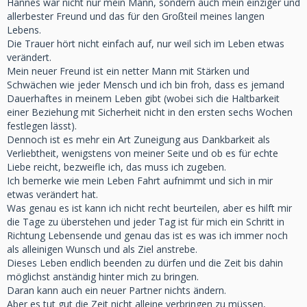
Hannes war nicht nur mein Mann, sondern auch mein einziger und
allerbester Freund und das für den Großteil meines langen
Lebens.
Die Trauer hört nicht einfach auf, nur weil sich im Leben etwas
verändert.
Mein neuer Freund ist ein netter Mann mit Stärken und
Schwächen wie jeder Mensch und ich bin froh, dass es jemand
Dauerhaftes in meinem Leben gibt (wobei sich die Haltbarkeit
einer Beziehung mit Sicherheit nicht in den ersten sechs Wochen
festlegen lässt).
Dennoch ist es mehr ein Art Zuneigung aus Dankbarkeit als
Verliebtheit, wenigstens von meiner Seite und ob es für echte
Liebe reicht, bezweifle ich, das muss ich zugeben.
Ich bemerke wie mein Leben Fahrt aufnimmt und sich in mir
etwas verändert hat.
Was genau es ist kann ich nicht recht beurteilen, aber es hilft mir
die Tage zu überstehen und jeder Tag ist für mich ein Schritt in
Richtung Lebensende und genau das ist es was ich immer noch
als alleinigen Wunsch und als Ziel anstrebe.
Dieses Leben endlich beenden zu dürfen und die Zeit bis dahin
möglichst anständig hinter mich zu bringen.
Daran kann auch ein neuer Partner nichts ändern.
Aber es tut gut die Zeit nicht alleine verbringen zu müssen,