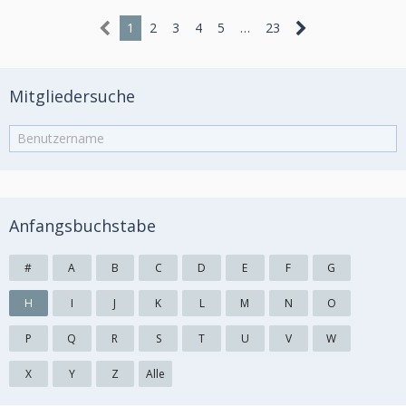
1
2
3
4
5
…
23
Mitgliedersuche
Anfangsbuchstabe
#
A
B
C
D
E
F
G
H
I
J
K
L
M
N
O
P
Q
R
S
T
U
V
W
X
Y
Z
Alle