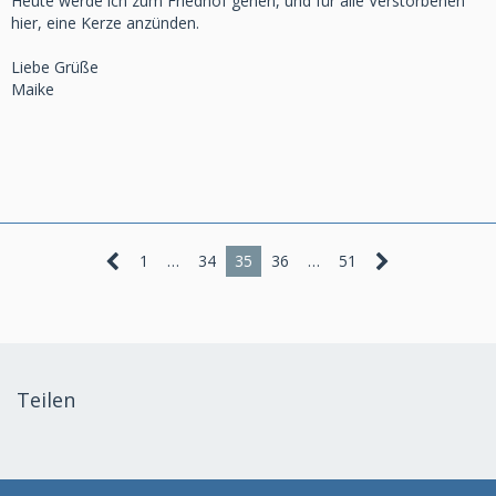
Heute werde ich zum Friedhof gehen, und für alle Verstorbenen
hier, eine Kerze anzünden.
Liebe Grüße
Maike
1
…
34
35
36
…
51
Teilen